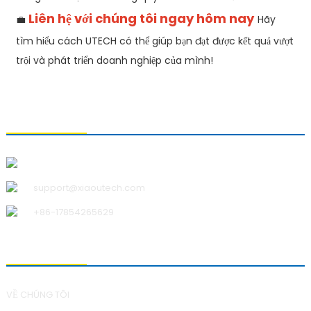
Liên hệ với chúng tôi ngay hôm nay
💼
Hãy
tìm hiểu cách UTECH có thể giúp bạn đạt được kết quả vượt
trội và phát triển doanh nghiệp của mình!
LIÊN HỆ VỚI CHÚNG TÔI
Công ty TNHH Công nghệ Thanh Đảo Xiao U
support@xiaoutech.com
+86-17854265629
VỀ CHÚNG TÔI
VỀ CHÚNG TÔI