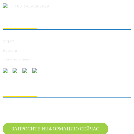
+86-17854265629
О НАС
О НАС
Новости
Связаться с нами
ОТПРАВКА ЗАПРОСОВ
Для получения информации о нашей продукции, пожалуйста, оставьте нам
свой адрес электронной почты и свяжитесь с нами в течение 24 часов.
ЗАПРОСИТЕ ИНФОРМАЦИЮ СЕЙЧАС