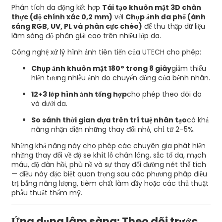
Phân tích da động kết hợp
Tái tạo khuôn mặt 3D chân
thực (độ chính xác 0,2 mm)
với
Chụp ảnh đa phổ (ánh
sáng RGB, UV, PL và phân cực chéo)
để thu thập dữ liệu
lâm sàng độ phân giải cao trên nhiều lớp da.
Công nghệ xử lý hình ảnh tiên tiến của UTECH cho phép:
Chụp ảnh khuôn mặt 180° trong 8 giây
giảm thiểu
hiện tượng nhiễu ảnh do chuyển động của bệnh nhân.
12+3 lớp hình ảnh tổng hợp
cho phép theo dõi da
và dưới da.
So sánh thời gian dựa trên trí tuệ nhân tạo
có khả
năng nhận diện những thay đổi nhỏ, chỉ từ 2–5%.
Những khả năng này cho phép các chuyên gia phát hiện
những thay đổi về độ se khít lỗ chân lông, sắc tố da, mạch
máu, độ đàn hồi, phù nề và sự thay đổi đường nét thể tích
— điều này đặc biệt quan trọng sau các phương pháp điều
trị bằng năng lượng, tiêm chất làm đầy hoặc các thủ thuật
phẫu thuật thẩm mỹ.
Ứng dụng lâm sàng: Theo dõi trước