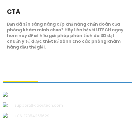
CTA
Bạn đã sẵn sàng nâng cấp khả năng chẩn đoán của
phòng khám mình chưa? Hãy liên hệ với UTECH ngay
hôm nay để sở hữu giải pháp phân tích da 3D đạt
chuẩn y tế, được thiết kế dành cho các phòng khám
hàng đầu thế giới.
LIÊN HỆ VỚI CHÚNG TÔI
Công ty TNHH Công nghệ Thanh Đảo Xiao U
support@xiaoutech.com
+86-17854265629
VỀ CHÚNG TÔI