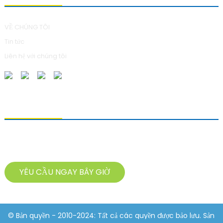
VỀ CHÚNG TÔI
Tin tức
Liên hệ với chúng tôi
GỬI YÊU CẦU
Để hỏi về sản phẩm của chúng tôi, vui lòng để lại địa chỉ email và liên
hệ với chúng tôi trong vòng 24 giờ.
YÊU CẦU NGAY BÂY GIỜ
© Bản quyền - 2010-2024: Tất cả các quyền được bảo lưu. Sản