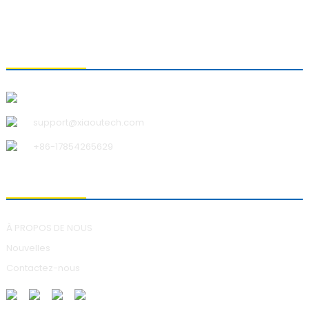
CONTACTEZ-NOUS
Qingdao Xiao U Technology Co., Ltd.
support@xiaoutech.com
+86-17854265629
À PROPOS DE NOUS
À PROPOS DE NOUS
Nouvelles
Contactez-nous