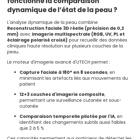
fonctionne la comparaison
dynamique de l’état de la peau ?
L'analyse dynamique de la peau combine
Reconstruction faciale 3D réelle (précision de 0,2
mm)
avec
imagerie multispectrale (RGB, UV, PL et
éclairage polarisé croisé)
pour recueillir des données
cliniques haute résolution sur plusieurs couches de la
peau.
Le moteur d'imagerie avancé d'UTECH permet :
Capture faciale à 180° en 8 secondes
, en
minimisant les artefacts liés aux mouvements du
patient
12+3 couches d'imagerie composite
,
permettant une surveillance cutanée et sous-
cutanée
Comparaison temporelle pilotée par l'IA
, en
identifiant des changements subtils aussi faibles
que 2 à 5 %
Ces capacités permettent aux praticiens de détecter les