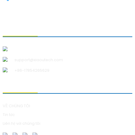
LIÊN HỆ VỚI CHÚNG TÔI
Công ty TNHH Công nghệ Thanh Đảo Xiao U
support@xiaoutech.com
+86-17854265629
VỀ CHÚNG TÔI
VỀ CHÚNG TÔI
Tin tức
Liên hệ với chúng tôi