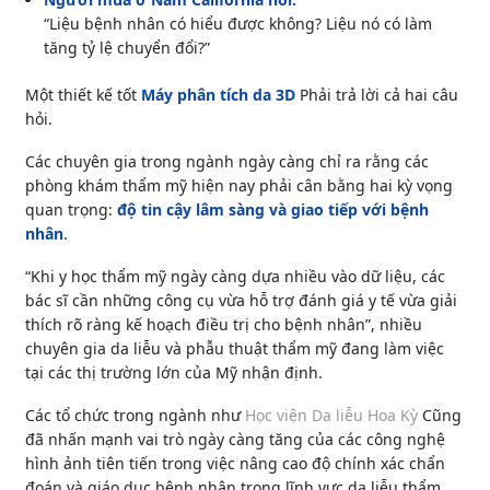
“Liệu bệnh nhân có hiểu được không? Liệu nó có làm
tăng tỷ lệ chuyển đổi?”
Một thiết kế tốt
Máy phân tích da 3D
Phải trả lời cả hai câu
hỏi.
Các chuyên gia trong ngành ngày càng chỉ ra rằng các
phòng khám thẩm mỹ hiện nay phải cân bằng hai kỳ vọng
quan trọng:
độ tin cậy lâm sàng và giao tiếp với bệnh
nhân
.
“Khi y học thẩm mỹ ngày càng dựa nhiều vào dữ liệu, các
bác sĩ cần những công cụ vừa hỗ trợ đánh giá y tế vừa giải
thích rõ ràng kế hoạch điều trị cho bệnh nhân”, nhiều
chuyên gia da liễu và phẫu thuật thẩm mỹ đang làm việc
tại các thị trường lớn của Mỹ nhận định.
Các tổ chức trong ngành như
Học viện Da liễu Hoa Kỳ
Cũng
đã nhấn mạnh vai trò ngày càng tăng của các công nghệ
hình ảnh tiên tiến trong việc nâng cao độ chính xác chẩn
đoán và giáo dục bệnh nhân trong lĩnh vực da liễu thẩm