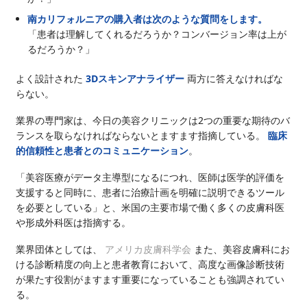
南カリフォルニアの購入者は次のような質問をします。
「患者は理解してくれるだろうか？コンバージョン率は上が
るだろうか？」
よく設計された
3Dスキンアナライザー
両方に答えなければな
らない。
業界の専門家は、今日の美容クリニックは2つの重要な期待のバ
ランスを取らなければならないとますます指摘している。
臨床
的信頼性と患者とのコミュニケーション
。
「美容医療がデータ主導型になるにつれ、医師は医学的評価を
支援すると同時に、患者に治療計画を明確に説明できるツール
を必要としている」と、米国の主要市場で働く多くの皮膚科医
や形成外科医は指摘する。
業界団体としては、
アメリカ皮膚科学会
また、美容皮膚科にお
ける診断精度の向上と患者教育において、高度な画像診断技術
が果たす役割がますます重要になっていることも強調されてい
る。