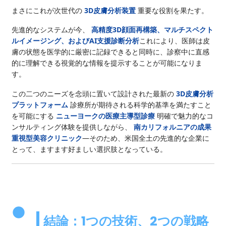
まさにこれが次世代の
3D皮膚分析装置
重要な役割を果たす。
先進的なシステムが今、
高精度3D顔面再構築、マルチスペクト
ルイメージング、およびAI支援診断分析
これにより、医師は皮
膚の状態を医学的に厳密に記録できると同時に、診察中に直感
的に理解できる視覚的な情報を提示することが可能になりま
す。
この二つのニーズを念頭に置いて設計された最新の
3D皮膚分析
プラットフォーム
診療所が期待される科学的基準を満たすこと
を可能にする
ニューヨークの医療主導型診療
明確で魅力的なコ
ンサルティング体験を提供しながら、
南カリフォルニアの成果
重視型美容クリニック
―そのため、米国全土の先進的な企業に
とって、ますます好ましい選択肢となっている。
結論：1つの技術、2つの戦略