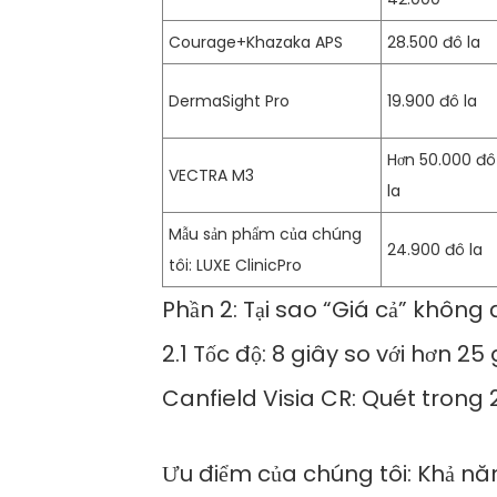
Courage+Khazaka APS
28.500 đô la
DermaSight Pro
19.900 đô la
Hơn 50.000 đô
VECTRA M3
la
Mẫu sản phẩm của chúng
24.900 đô la
tôi: LUXE ClinicPro
Phần 2: Tại sao “Giá cả” không
2.1 Tốc độ: 8 giây so với hơn 25
Canfield Visia CR: Quét trong 
Ưu điểm của chúng tôi: Khả nă