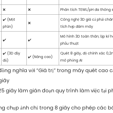
❌
❌
Phân tích TEWL/pH đa thông 
✔️ (Một
Công nghệ 3D giá cả phải chă
❌
phần)
tích hợp đám mây
Mô hình 3D toàn thân; lập kế 
✔️
✔️
phẫu thuật
✔️ (3D đầy
Quét 8 giây, độ chính xác 0,
✔️ (Nâng cao)
đủ)
mô phỏng AI
 đồng nghĩa với “Giá trị” trong máy quét cao 
 giây
25 giây làm gián đoạn quy trình làm việc tại
ng chụp ảnh chỉ trong 8 giây cho phép các bác