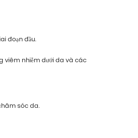
ai đoạn đầu.
ng viêm nhiễm dưới da và các
ề chăm sóc da.