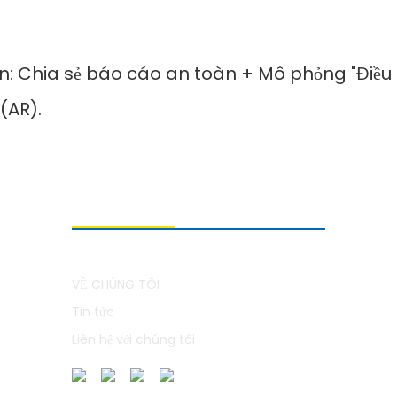
Chia sẻ báo cáo an toàn + Mô phỏng "Điều gì 
(AR).
VỀ CHÚNG TÔI
VỀ CHÚNG TÔI
Tin tức
Liên hệ với chúng tôi