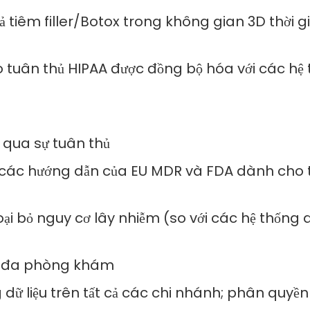
ả tiêm filler/Botox trong không gian 3D thời g
 tuân thủ HIPAA được đồng bộ hóa với các hệ 
 qua sự tuân thủ
ác hướng dẫn của EU MDR và ​​FDA dành cho thi
oại bỏ nguy cơ lây nhiễm (so với các hệ thống 
ệc đa phòng khám
dữ liệu trên tất cả các chi nhánh; phân quyề