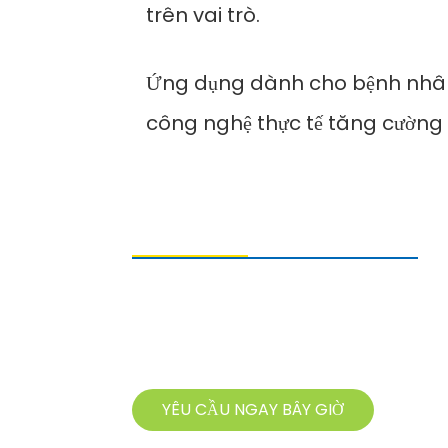
trên vai trò.
Ứng dụng dành cho bệnh nhân: 
công nghệ thực tế tăng cường 
GỬI YÊU CẦU
Để hỏi về sản phẩm của chúng tôi, vui
lòng để lại địa chỉ email và liên hệ với
chúng tôi trong vòng 24 giờ.
YÊU CẦU NGAY BÂY GIỜ