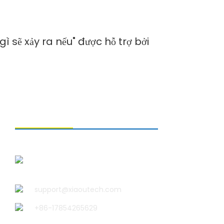
sẽ xảy ra nếu" được hỗ trợ bởi
LIÊN HỆ VỚI CHÚNG TÔI
Công ty TNHH Công nghệ Thanh
Đảo Xiao U
support@xiaoutech.com
+86-17854265629