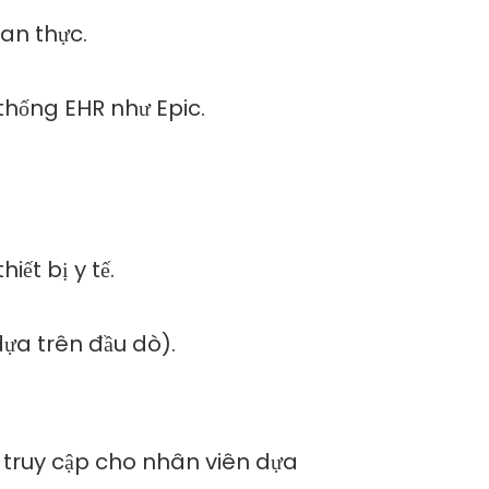
ian thực.
thống EHR như Epic.
ết bị y tế.
dựa trên đầu dò).
n truy cập cho nhân viên dựa