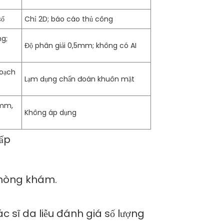
số
Chỉ 2D; báo cáo thủ công
ng;
Độ phân giải 0,5mm; không có AI
hoạch
Lạm dụng chẩn đoán khuôn mặt
2mm,
Không áp dụng
cấp
 phòng khám.
 sĩ da liễu đánh giá số lượng