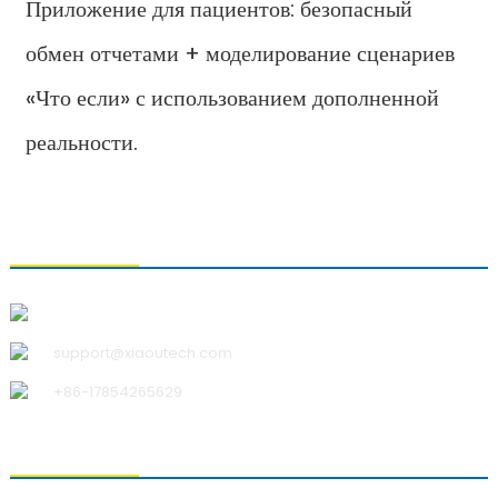
Приложение для пациентов: безопасный
обмен отчетами + моделирование сценариев
«Что если» с использованием дополненной
реальности.
СВЯЗАТЬСЯ С НАМИ
Qingdao Xiao U Technology Co.,Ltd.
support@xiaoutech.com
+86-17854265629
О НАС