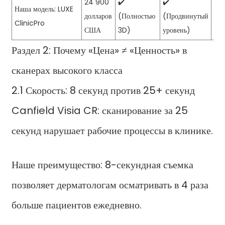
24 900
✔️
✔️
Ска
Наша модель: LUXE
долларов
(Полностью
(Продвинутый
сек
ClinicPro
США
3D)
уровень)
мм,
Раздел 2: Почему «Цена» ≠ «Ценность» в
сканерах высокого класса
2.1 Скорость: 8 секунд против 25+ секунд
Canfield Visia CR: сканирование за 25
секунд нарушает рабочие процессы в клинике.
Наше преимущество: 8-секундная съемка
позволяет дерматологам осматривать в 4 раза
больше пациентов ежедневно.