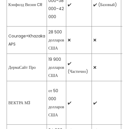
000–38
Нас
Кэнфилд Визия CR
✔️
✔️ (Базовый)
000–42
мед
000
28 500
Courage+Khazaka
Мно
долларов
❌
❌
APS
ан
США
19 900
Дос
✔️
ДермаСайт Про
долларов
❌
гра
(Частично)
США
обл
Тре
от 50
изо
000
ВЕКТРА М3
✔️
✔️
тел
долларов
хир
США
вме