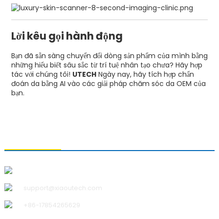
Lời kêu gọi hành động
Bạn đã sẵn sàng chuyển đổi dòng sản phẩm của mình bằng
những hiểu biết sâu sắc từ trí tuệ nhân tạo chưa? Hãy hợp
tác với chúng tôi!
UTECH
Ngày nay, hãy tích hợp chẩn
đoán da bằng AI vào các giải pháp chăm sóc da OEM của
bạn.
LIÊN HỆ VỚI CHÚNG TÔI
Công ty TNHH Công nghệ Thanh Đảo Xiao U
support@xiaoutech.com
+86-17854265629