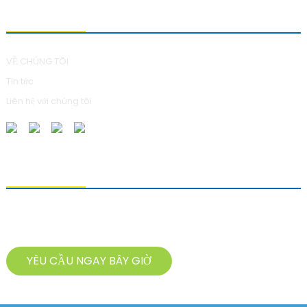
VỀ CHÚNG TÔI
VỀ CHÚNG TÔI
Tin tức
Liên hệ với chúng tôi
GỬI YÊU CẦU
Để hỏi về sản phẩm của chúng tôi, vui lòng để lại địa chỉ email và liên
hệ với chúng tôi trong vòng 24 giờ.
YÊU CẦU NGAY BÂY GIỜ