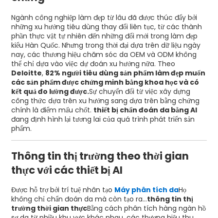
Ngành công nghiệp làm đẹp từ lâu đã được thúc đẩy bởi
những xu hướng tiêu dùng thay đổi liên tục, từ các thành
phần thực vật tự nhiên đến những đổi mới trong làm đẹp
kiểu Hàn Quốc. Nhưng trong thời đại dựa trên dữ liệu ngày
nay, các thương hiệu chăm sóc da OEM và ODM không
thể chỉ dựa vào việc dự đoán xu hướng nữa. Theo
Deloitte
,
82% người tiêu dùng sản phẩm làm đẹp muốn
các sản phẩm được chứng minh bằng khoa học và có
kết quả đo lường được.
Sự chuyển đổi từ việc xây dựng
công thức dựa trên xu hướng sang dựa trên bằng chứng
chính là điểm mấu chốt.
thiết bị chẩn đoán da bằng AI
đang định hình lại tương lai của quá trình phát triển sản
phẩm.
Thông tin thị trường theo thời gian
thực với các thiết bị AI
Được hỗ trợ bởi trí tuệ nhân tạo
Máy phân tích da
Họ
không chỉ chẩn đoán da mà còn tạo ra...
thông tin thị
trường thời gian thực
Bằng cách phân tích hàng ngàn hồ
sơ da từ nhiều khu vực khác nhau, các thương hiệu thu