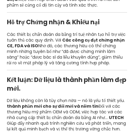
phẩm sẽ củng cố độ tin cậy và tính xác thực.
Hỗ trợ Chứng nhận & Khiếu nại
Các thiết bị chẩn đoán da bằng trí tuệ nhân tạo hỗ trợ việc
tuân thủ các quy định. Với
Các công cụ đạt chứng nhận
CE, FDA và ISO
Nhờ đó, các thương hiệu có thể chứng
minh những tuyên bố như “đã được chứng minh lâm
sàng” hoặc “được bác sĩ da liễu khuyên dùng”, giảm thiểu
rủi ro về mặt pháp lý và tăng cường tính hợp pháp.
Kết luận: Dữ liệu là thành phần làm đẹp
mới.
Dữ liệu không còn là tùy chọn nữa — nó là yếu tố thiết yếu.
thành phần mới cho sự đổi mới và niềm tin
Đối với các
thương hiệu mỹ phẩm OEM và ODM, việc hợp tác với các
nhà cung cấp thiết bị chẩn đoán da bằng AI như...
UTECH
Giúp đẩy nhanh quá trình nghiên cứu và phát triển, mang
lại kết quả minh bạch và vị thế thị trường vững chắc hơn.