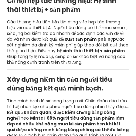
Cơ hội hợp tác thương hiệu: Hệ sinh
thái thiết bị + sản ​​phẩm
Các thương hiệu tiên tiến tận dụng việc hợp tác thương
hiệu với các thiết bị AI. Người tiêu dùng có thể mua serum,
sử dụng bài kiểm tra da nhanh để xác định các vấn đề về
da và nhận được kết quả.
đề xuất sản phẩm phù hợp
Các
xét nghiệm da định kỳ miễn phí giúp theo dõi kết quả theo
thời gian thực. Điều này
hệ sinh thái thiết bị + sản ​​phẩm
Giúp tăng tỷ lệ mua lại, củng cố sự khác biệt và nâng cao
khả năng cạnh tranh trên thị trường.
Xây dựng niềm tin của người tiêu
dùng bằng kết quả minh bạch.
Tính minh bạch là sự sang trọng mới. Chẩn đoán dựa trên
trí tuệ nhân tạo cho phép người tiêu dùng nhìn thấy được...
kết quả khách quan, được kiểm chứng bằng công
nghệ
Theo
Mintel
,
68% người tiêu dùng sản phẩm làm
đẹp có nhiều khả năng mua lại sản phẩm hơn khi kết
quả được chứng minh bằng bằng chứng có thể đo lường
được.
Việc tích hợp chẩn đoán vào quá trình ra mắt sản