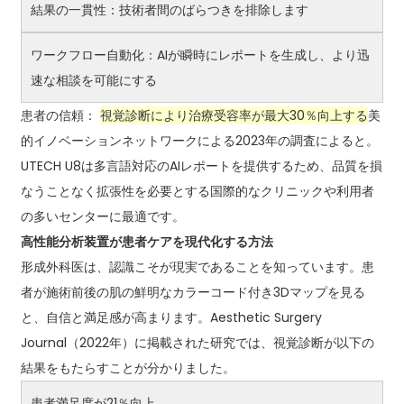
結果の一貫性：技術者間のばらつきを排除します
ワークフロー自動化：AIが瞬時にレポートを生成し、より迅
速な相談を可能にする
患者の信頼：
視覚診断により治療受容率が最大30％向上する
美
的イノベーションネットワークによる2023年の調査によると。
UTECH U8は多言語対応のAIレポートを提供するため、品質を損
なうことなく拡張性を必要とする国際的なクリニックや利用者
の多いセンターに最適です。
高性能分析装置が患者ケアを現代化する方法
形成外科医は、認識こそが現実であることを知っています。患
者が施術前後の肌の鮮明なカラーコード付き3Dマップを見る
と、自信と満足感が高まります。Aesthetic Surgery
Journal（2022年）に掲載された研究では、視覚診断が以下の
結果をもたらすことが分かりました。
患者満足度が21％向上