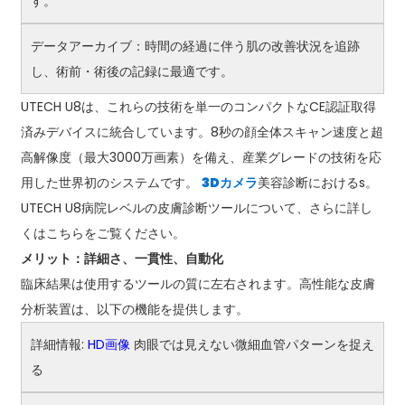
す。
データアーカイブ：時間の経過に伴う肌の改善状況を追跡
し、術前・術後の記録に最適です。
UTECH U8は、これらの技術を単一のコンパクトなCE認証取得
済みデバイスに統合しています。8秒の顔全体スキャン速度と超
高解像度（最大3000万画素）を備え、産業グレードの技術を応
用した世界初のシステムです。
3Dカメラ
美容診断におけるs。
UTECH U8病院レベルの皮膚診断ツールについて、さらに詳し
くはこちらをご覧ください。
メリット：詳細さ、一貫性、自動化
臨床結果は使用するツールの質に左右されます。高性能な皮膚
分析装置は、以下の機能を提供します。
詳細情報:
HD画像
肉眼では見えない微細血管パターンを捉え
る