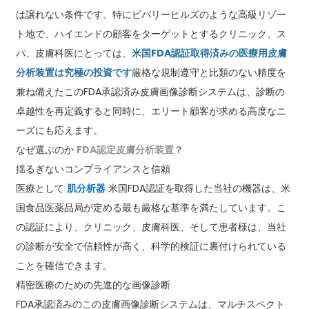
は譲れない条件です。特にビバリーヒルズのような高級リゾー
ト地で、ハイエンドの顧客をターゲットとするクリニック、ス
パ、皮膚科医にとっては、
米国FDA認証取得済みの医療用皮膚
分析装置は究極の投資です
厳格な規制遵守と比類のない精度を
兼ね備えたこのFDA承認済み皮膚画像診断システムは、診断の
卓越性を再定義すると同時に、エリート顧客が求める高度なニ
ーズにも応えます。
なぜ選ぶのか
FDA認定皮膚分析装置
？
揺るぎないコンプライアンスと信頼
医療として
肌分析器
米国FDA認証を取得した当社の機器は、米
国食品医薬品局が定める最も厳格な基準を満たしています。こ
の認証により、クリニック、皮膚科医、そして患者様は、当社
の診断が安全で信頼性が高く、科学的検証に裏付けられている
ことを確信できます。
精密医療のための先進的な画像診断
FDA承認済みのこの皮膚画像診断システムは、マルチスペクト