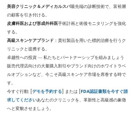
美容クリニック＆メディカルスパ
最先端の診断技術で、富裕層
の顧客を引き付ける。
皮膚科医および形成外科医
手術計画と術後モニタリングを強化
する。
高級スキンケアブランド
：貴社製品を用いた標的治療を行うク
リニックと提携する。
卓越性への投資 ― 私たちとパートナーシップを組みましょう
販売代理店向けの大量購入割引やブランド向けのホワイトラベ
ルオプションなど、今こそ高級スキンケア市場を席巻する時で
す。
今すぐ行動: [
デモを予約する
] または [
FDA認証書類を今すぐ請
求してください
あなたのクリニックを、革新性と高級感の象徴
へと変貌させましょう。
お問い合わせ