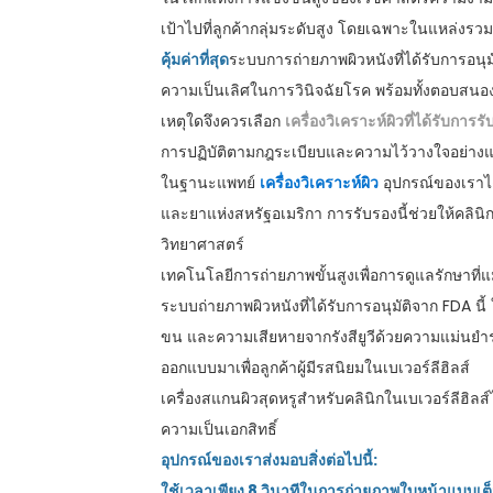
เป้าไปที่ลูกค้ากลุ่มระดับสูง โดยเฉพาะในแหล่งรวม
คุ้มค่าที่สุด
ระบบการถ่ายภาพผิวหนังที่ได้รับการอนุ
ความเป็นเลิศในการวินิจฉัยโรค พร้อมทั้งตอบสนองค
เหตุใดจึงควรเลือก
เครื่องวิเคราะห์ผิวที่ได้รับกา
การปฏิบัติตามกฎระเบียบและความไว้วางใจอย่างแ
ในฐานะแพทย์
เครื่องวิเคราะห์ผิว
อุปกรณ์ของเราไ
และยาแห่งสหรัฐอเมริกา การรับรองนี้ช่วยให้คลินิ
วิทยาศาสตร์
เทคโนโลยีการถ่ายภาพขั้นสูงเพื่อการดูแลรักษาที่
ระบบถ่ายภาพผิวหนังที่ได้รับการอนุมัติจาก FDA นี
ขน และความเสียหายจากรังสียูวีด้วยความแม่นยำระ
ออกแบบมาเพื่อลูกค้าผู้มีรสนิยมในเบเวอร์ลีฮิลส์
เครื่องสแกนผิวสุดหรูสำหรับคลินิกในเบเวอร์ลีฮิล
ความเป็นเอกสิทธิ์
อุปกรณ์ของเราส่งมอบสิ่งต่อไปนี้:
ใช้เวลาเพียง 8 วินาทีในการถ่ายภาพใบหน้าแบบเต