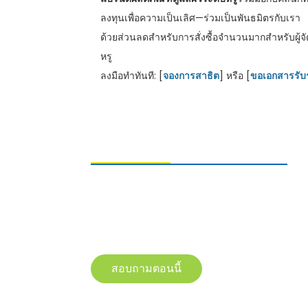
ลงทุนเพื่อความเป็นเลิศ—ร่วมเป็นพันธมิตรกับเรา
ด้วยส่วนลดสำหรับการสั่งซื้อจำนวนมากสำหรับผู้จ
หรู
ลงมือทำทันที: [
จองการสาธิต
] หรือ [
ขอเอกสารรับร
การส่งคำถาม
หากต้องการสอบถามข้อมูลเกี่ยวกับผลิตภัณฑ์
ของเรา โปรดทิ้งอีเมลของคุณไว้ และติดต่อเรา
ภายใน 24 ชั่วโมง
สอบถามตอนนี้