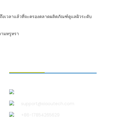
 ถึงเวลาแล้วที่จะครองตลาดผลิตภัณฑ์ดูแลผิวระดับ
ความหรูหรา
ติดต่อเรา
บริษัท ชิงเต่า เสี่ยวอู เทคโนโลยี จำกัด
support@xiaoutech.com
+86-17854265629