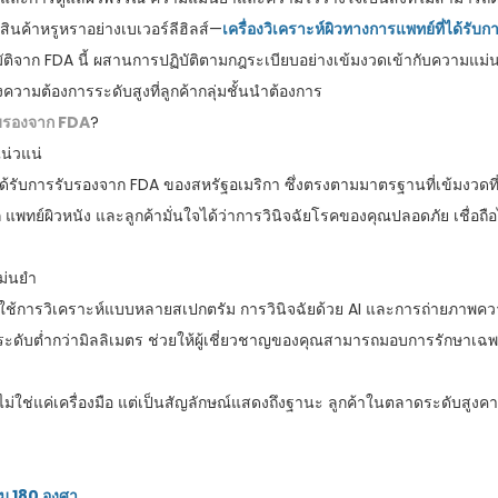
สินค้าหรูหราอย่างเบเวอร์ลีฮิลส์—
เครื่องวิเคราะห์ผิวทางการแพทย์ที่ได้รั
มัติจาก FDA นี้ ผสานการปฏิบัติตามกฎระเบียบอย่างเข้มงวดเข้ากับความแม่
วามต้องการระดับสูงที่ลูกค้ากลุ่มชั้นนำต้องการ
รรับรองจาก FDA
?
น่วแน่
ด้รับการรับรองจาก FDA ของสหรัฐอเมริกา ซึ่งตรงตามมาตรฐานที่เข้มงว
ก แพทย์ผิวหนัง และลูกค้ามั่นใจได้ว่าการวินิจฉัยโรคของคุณปลอดภัย เชื่อ
แม่นยำ
้ ใช้การวิเคราะห์แบบหลายสเปกตรัม การวินิจฉัยด้วย AI และการถ่ายภาพความล
ดับต่ำกว่ามิลลิเมตร ช่วยให้ผู้เชี่ยวชาญของคุณสามารถมอบการรักษาเฉพาะบุ
ส์ไม่ใช่แค่เครื่องมือ แต่เป็นสัญลักษณ์แสดงถึงฐานะ ลูกค้าในตลาดระดับสู
็ม 180 องศา