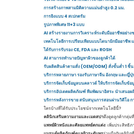
การสร้างภาพสามมิติความแม่นยำสูง 0.2 มม.
การยิงแบบ 4 สเปกตรัม
รูปภาพพิเศษ 11+3 แบบ
AI สร้างรายงานการวิเคราะห์ระดับมืออาชีพอย่างช
เทคโนโลยีการเปรียบเทียบแบบไดนามิกมืออาชีพ แ
ได้รับการรับรอง CE, FDA และ ROSH
AI สามารถทำนายปัญหาผิวของลูกค้าได้
รับผลิตสินค้าตามสั่ง (OEM/ODM) สั่งขั้นต่ำ 1 
บริการหลายภาษา รองรับภาษาจีน อังกฤษ และญี่ปุ่
บริการจัดเก็บข้อมูลบนคลาวด์ ให้บริการจัดเก็บข้
บริการอัปเดตผลิตภัณฑ์ ทีมพัฒนาอิสระ นำเสนอผลิ
บริการหลังการขาย สนับสนุนการสอนผ่านวิดีโอ 
ใครบ้างที่ได้รับประโยชน์จากเทคโนโลยีนี้?
คลินิกเสริมความงามและเมดสปา
ดึงดูดลูกค้ากลุ่ม
แพทย์ผิวหนังและศัลยแพทย์ตกแต่ง
: เพิ่มประสิท
แบรนด์ผลิตภัณฑ์ดูแลผิวระดับหรู
ร่วมมือกับคลิน