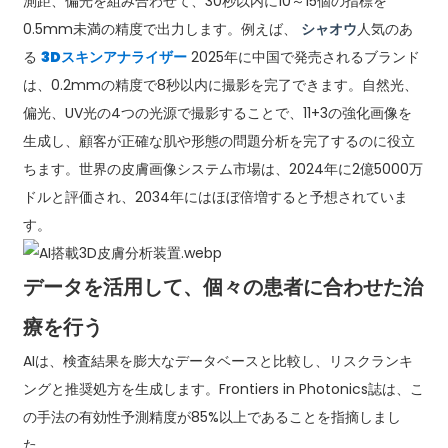
測距、偏光を組み合わせて、30秒以内に10～15個の指標を
0.5mm未満の精度で出力します。例えば、
シャオウ
人気のあ
る
3Dスキンアナライザー
2025年に中国で発売されるブランド
は、0.2mmの精度で8秒以内に撮影を完了できます。自然光、
偏光、UV光の4つの光源で撮影することで、11+3の強化画像を
生成し、顧客が正確な肌や形態の問題分析を完了するのに役立
ちます。世界の皮膚画像システム市場は、2024年に2億5000万
ドルと評価され、2034年にはほぼ倍増すると予想されていま
す。
データを活用して、個々の患者に合わせた治
療を行う
AIは、検査結果を膨大なデータベースと比較し、リスクランキ
ングと推奨処方を生成します。Frontiers in Photonics誌は、こ
の手法の有効性予測精度が85%以上であることを指摘しまし
た。