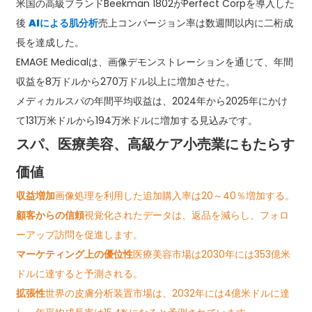
米国の高級ブランドBeekman 1802がPerfect Corpを導入した
後
AIによる肌分析
売上コンバージョン率は数週間以内に二桁成
長を達成した。
EMAGE Medicalは、画像デモンストレーションを通じて、年間
収益を8万ドルから270万ドル以上に増加させた。
メディカルスパの年間平均収益は、2024年から2025年にかけ
て131万米ドルから194万米ドルに増加する見込みです。
スパ、医療美容、高級ケア小売業にもたらす
価値
収益増加
画像処理を利用した追加購入率は20～40％増加する。
顧客からの信頼
視覚化されたデータは、返品を減らし、フォロ
ーアップ訪問を促進します。
マーケティング上の優位性
医療美容市場は2030年には353億米
ドルに達すると予測される。
拡張性
世界の皮膚分析装置市場は、2032年には4億米ドルに達