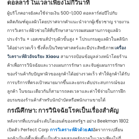
ดอลลาร์ ในเวลาเพียงไม่กี่วินาที
ผู้บริโภคอาจยังคงใช้จ่ายเงิน 500-1,000 ดอลลาร์ต่อปีไปกับ
ผลิตภัณฑ์ดูแลผิวโดยปราศจากคำแนะนำจากผู้เชี่ยวชาญ รายงาน
การวิเคราะห์ผิวช่วยให้ที่ปรึกษาสามารถผสมผสานการดูแลผิว
ประจำวัน + เอสเซนส์บำรุงผิวขั้นสูง + โปรแกรมดูแลผิวในคลินิก
ได้อย่างรวดเร็ว ซึ่งทั้งเป็นวิทยาศาสตร์และมีประสิทธิภาพ
เครื่อง
วิเคราะห์ผิวอัจฉริยะ Xiaou
สามารถป้อนข้อมูลล่วงหน้าโดยร้าน
ค้าเพื่อการวินิจฉัยและวางแผนการรักษา และจับคู่แผนการรักษา
ของร้านค้ากับปัญหาผิวของลูกค้าได้อย่างรวดเร็ว ทำให้ลูกค้าได้รับ
การบริการที่ตรงเป้าหมายมากขึ้นและยกระดับประสบการณ์ของ
ลูกค้า ในขณะเดียวกันก็สามารถลดเวลาและค่าใช้จ่ายในการฝึก
อบรมของร้านค้าสำหรับนักบำบัดหรือพนักงานขายได้
กรณีศึกษา: การวินิจฉัยโรคเป็นเรื่องสำคัญ
หลังจากที่แบรนด์ระดับไฮเอนด์ของสหรัฐฯ อย่าง Beekman 1802
เปิดตัว Perfect Corp
การวิเคราะห์ผิวด้วย AI
อัตราการเปลี่ยน
ลูกค้าเป็นผู้ซื้อเพิ่มขึ้นเป็นตัวเลขสองหลักภายในเวลาเพียงไม่กี่