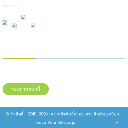
ติดต่อเรา
การส่งคำถาม
หากต้องการสอบถามข้อมูลเกี่ยวกับผลิตภัณฑ์ของเรา โปรดทิ้งอีเมลของคุณไว้
และติดต่อเราภายใน 24 ชั่วโมง
สอบถามตอนนี้
© ลิขสิทธิ์ - 2010-2024: สงวนลิขสิทธิ์ทุกประการ สินค้ายอดนิยม -
แผนผังเว็บไซต์
Resource
Leave Your Message