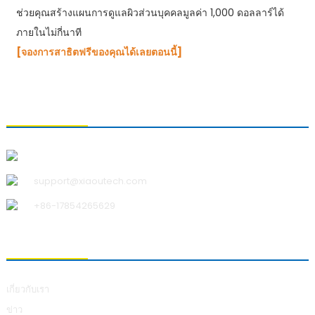
ช่วยคุณสร้างแผนการดูแลผิวส่วนบุคคลมูลค่า 1,000 ดอลลาร์ได้
ภายในไม่กี่นาที
[จองการสาธิตฟรีของคุณได้เลยตอนนี้]
ติดต่อเรา
บริษัท ชิงเต่า เสี่ยวอู เทคโนโลยี จำกัด
support@xiaoutech.com
+86-17854265629
เกี่ยวกับเรา
เกี่ยวกับเรา
ข่าว