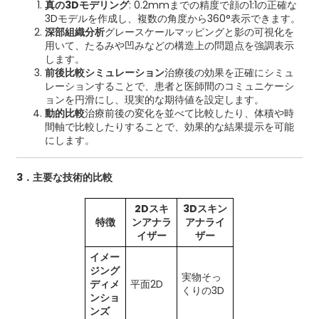
真の3Dモデリング
: 0.2mmまでの精度で顔の1:1の正確な
3Dモデルを作成し、複数の角度から360°表示できます。
深部組織分析
グレースケールマッピングと影の可視化を
用いて、たるみや凹みなどの構造上の問題点を強調表示
します。
前後比較シミュレーション
治療後の効果を正確にシミュ
レーションすることで、患者と医師間のコミュニケーシ
ョンを円滑にし、現実的な期待値を設定します。
動的比較
治療前後の変化を並べて比較したり、体積や時
間軸で比較したりすることで、効果的な結果提示を可能
にします。
3．主要な技術的比較
2Dスキ
3Dスキン
特徴
ンアナラ
アナライ
イザー
ザー
イメー
ジング
実物そっ
ディメ
平面2D
くりの3D
ンショ
ンズ