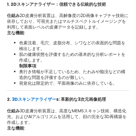
1. 2Dスキンアナライザー：信頼できる伝統的な技術
仕組み
2D皮膚分析装置は、高解像度の2D画像キャプチャ技術に
依存しており、可視光またはマルチスペクトルイメージングを
利用して表面レベルの皮膚データを記録します。
主な機能
:
色素沈着、毛穴、皮脂分布、シワなどの表面的な問題を
検出します。
肌の健康状態を評価するための基本的な分析レポートを
作成します。
制限事項
:
奥行き情報が不足しているため、たわみや陥没などの構
造的な問題を評価するのが難しい。
視覚化は限定的で、平面画像のみに依存している。
2.
3Dスキンアナライザー
s: 革新的な3次元画像処理
仕組み
3D皮膚分析装置は、高度なMEMSスキャン技術、構造化
光、およびAIアルゴリズムを活用して、顔の完全な3D再構築を
作成します。
主な機能
: