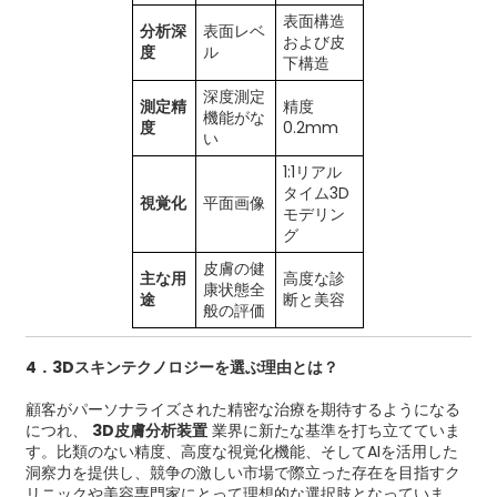
表面構造
分析深
表面レベ
および皮
度
ル
下構造
深度測定
測定精
精度
機能がな
度
0.2mm
い
1:1リアル
タイム3D
視覚化
平面画像
モデリン
グ
皮膚の健
主な用
高度な診
康状態全
途
断と美容
般の評価
4．3Dスキンテクノロジーを選ぶ理由とは？
顧客がパーソナライズされた精密な治療を期待するようになる
につれ、
3D皮膚分析装置
業界に新たな基準を打ち立てていま
す。比類のない精度、高度な視覚化機能、そしてAIを活用した
洞察力を提供し、競争の激しい市場で際立った存在を目指すク
リニックや美容専門家にとって理想的な選択肢となっていま