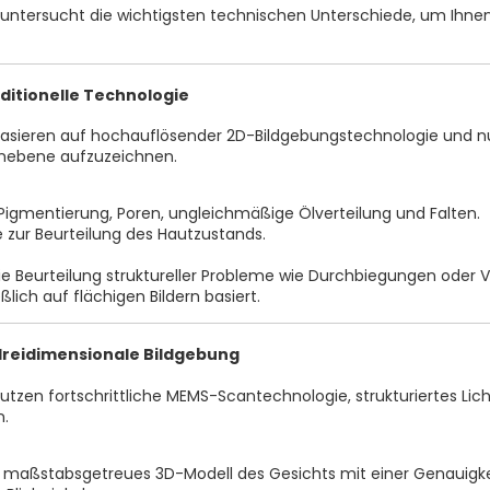
l untersucht die wichtigsten technischen Unterschiede, um Ihne
ditionelle Technologie
sieren auf hochauflösender 2D-Bildgebungstechnologie und nut
nebene aufzuzeichnen.
Pigmentierung, Poren, ungleichmäßige Ölverteilung und Falten.
e zur Beurteilung des Hautzustands.
ie Beurteilung struktureller Probleme wie Durchbiegungen oder 
ßlich auf flächigen Bildern basiert.
 dreidimensionale Bildgebung
tzen fortschrittliche MEMS-Scantechnologie, strukturiertes Lich
n.
in maßstabsgetreues 3D-Modell des Gesichts mit einer Genauigke