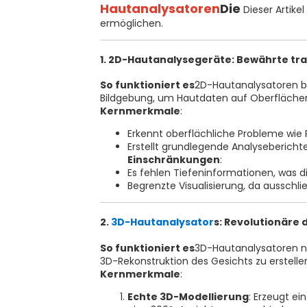
Hautanalysatoren
Die
Dieser Artike
ermöglichen.
1. 2D-Hautanalysegeräte: Bewährte tra
So funktioniert es
2D-Hautanalysatoren ba
Bildgebung, um Hautdaten auf Oberfläche
Kernmerkmale
:
Erkennt oberflächliche Probleme wie 
Erstellt grundlegende Analysebericht
Einschränkungen
:
Es fehlen Tiefeninformationen, was d
Begrenzte Visualisierung, da ausschlie
2.
3D-Hautanalysator
s: Revolutionäre
So funktioniert es
3D-Hautanalysatoren nu
3D-Rekonstruktion des Gesichts zu erstelle
Kernmerkmale
:
Echte 3D-Modellierung
: Erzeugt e