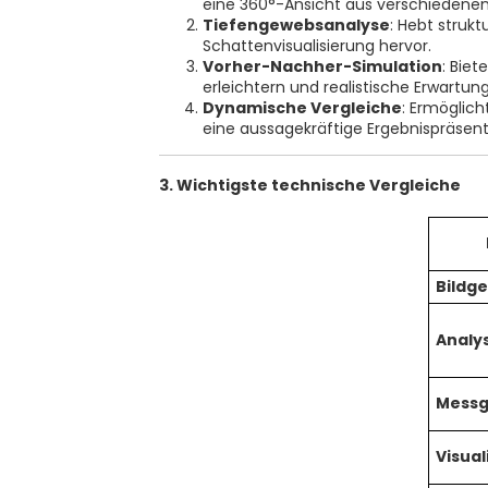
eine 360°-Ansicht aus verschiedenen 
Tiefengewebsanalyse
: Hebt struk
Schattenvisualisierung hervor.
Vorher-Nachher-Simulation
: Bie
erleichtern und realistische Erwartu
Dynamische Vergleiche
: Ermöglic
eine aussagekräftige Ergebnispräsent
3. Wichtigste technische Vergleiche
Bildg
Analy
Messg
Visual