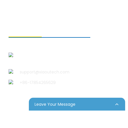
KONTAKTIEREN SIE UNS
Qingdao Xiao U Technology
Co.,Ltd.
support@xiaoutech.com
+86-17854265629
Leave Your Message
temap
Resource