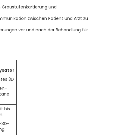
n Graustufenkartierung und
mmunikation zwischen Patient und Arzt zu
derungen vor und nach der Behandlung für
-
ysator
tes 3D
en-
tane
t bis
m
t-3D-
ng