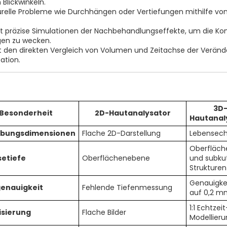
Blickwinkeln.
turelle Probleme wie Durchhängen oder Vertiefungen mithilfe vo
tet präzise Simulationen der Nachbehandlungseffekte, um die Ko
ngen zu wecken.
ht den direkten Vergleich von Volumen und Zeitachse der Verän
ation.
3D
Besonderheit
2D-Hautanalysator
Hautanal
ebungsdimensionen
Flache 2D-Darstellung
Lebensech
Oberfläch
setiefe
Oberflächenebene
und subku
Strukturen
Genauigkei
enauigkeit
Fehlende Tiefenmessung
auf 0,2 m
1:1 Echtzei
isierung
Flache Bilder
Modellieru