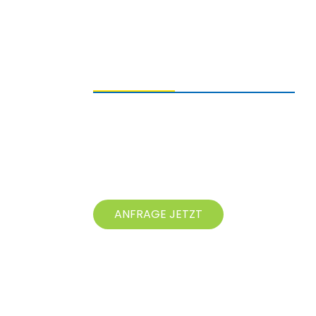
ANFRAGEN SENDEN
Bei Fragen zu unseren Produkten
hinterlassen Sie uns bitte Ihre E-Mail-
Adresse und kontaktieren Sie uns
innerhalb von 24 Stunden.
ANFRAGE JETZT
© Copyright – 20