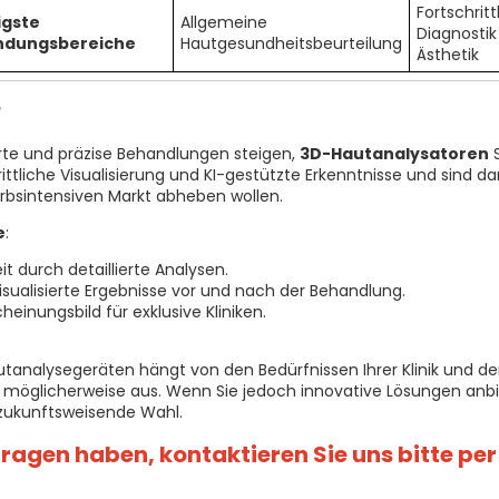
Fortschritt
igste
Allgemeine
Diagnostik
dungsbereiche
Hautgesundheitsbeurteilung
Ästhetik
?
rte und präzise Behandlungen steigen,
3D-Hautanalysatoren
S
rittliche Visualisierung und KI-gestützte Erkenntnisse und sind da
erbsintensiven Markt abheben wollen.
e
:
 durch detaillierte Analysen.
sualisierte Ergebnisse vor und nach der Behandlung.
einungsbild für exklusive Kliniken.
analysegeräten hängt von den Bedürfnissen Ihrer Klinik und de
 möglicherweise aus. Wenn Sie jedoch innovative Lösungen anb
 zukunftsweisende Wahl.
ragen haben, kontaktieren Sie uns bitte per