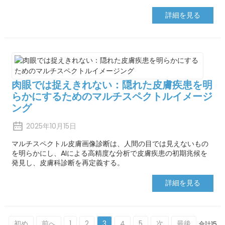
詳細を見る
肉眼では捉えきれない：隠れた皮膚疾患を明
らかにするためのマルチスペクトルイメージ
ング
2025年10月15日
マルチスペクトル皮膚画像診断は、人間の目では見えないもの
を明らかにし、AIによる高精度な分析で皮膚疾患の初期兆候を
発見し、皮膚科診断を再定義する。
詳細を見る
初め
前へ
1
2
3
4
5
次
最後
合計15