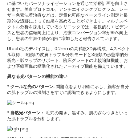
に基づいたパーソナライゼーションを通じて治療計画を向上さ
せます。美白プロトコル、アンチエイジングプログラム、レー
ザー色素沈着治療などは、定量化可能なベースライン測定と長
期的な追跡によって効果を高めることができます。マルチスペ
クトル分析を採用しているクリニックでは、客観的なエビデン
スと患者の信頼向上により、治療コンバージョン率が65%向上
し、患者の生涯価値が2倍に増加したと報告されています。
Utech社のデバイスは、0.2mmの高精度3D再構成、4スペクト
ル取得、11種類の皮膚トラブル分析モードと3種類の形態学的分
析光・影マップのサポート、臨床グレードの比較追跡機能、お
よび医療画像の標準化されたアーカイブ機能を備えています。
異なる光パターンの機能の違い
* クールな光のパターン:
問題点をより明確に示し、顧客が自分
の肌トラブルの深刻さをすぐに認識できるようにします。
* 自然光パターン：
毛穴の開き、黒ずみ、肌のざらつきといっ
た肌トラブルを分析します。