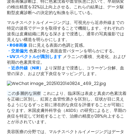
波長画像診断は、特に色素沈着や血管疾患において、早期病変
の検出精度を32%以上向上させる。これらの結果は、データ駆
動型皮膚診断への決定的な転換を示している。
マルチスペクトルイメージングは​​、可視光から近赤外線までの
特定の波長でデータを取得することで機能します。それぞれの
波長は皮膚組織に異なる深さまで浸透し、通常の写真撮影では
見えない構造を明らかにします。
• RGB画像
目に見える表面の色調と質感。
・交差偏光
色素分布と表面血管パターンを明らかにする。
• UVスペクトルが識別します
メラニンの蓄積、光老化、および
初期の色素異常症。
・近赤外線（NIR）
より深部まで浸透し、コラーゲン分解、血
管の深さ、および皮下炎症をマッピングします。
この多層的な洞察
これにより、臨床医は表皮と真皮の色素沈着
を正確に区別し、紅斑と血管性酒さを区別し、症状が目に見え
るようになるずっと前に潜在的な炎症を評価することが可能に
なります。米国皮膚外科学会（ASDS）の研究によると、早期の
炎症を特定して対処することで、治療の精度が28%向上するこ
とが示されています。
美容医療の分野では、マルチスペクトルイメージングは​​データ