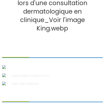
CONTACTEZ-NOUS
Qingdao Xiao U Technology Co., Ltd.
support@xiaoutech.com
+86-17854265629
À PROPOS DE NOUS