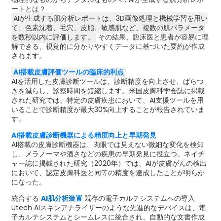
ートとは？
AIが生成する肌分析レポートは、3D画像処理と機械学習を用い
て、色素沈着、毛穴、皮脂、敏感肌など、複数の肌パラメータ
を数秒以内に評価します。
その結果、臨床医と患者が容易に理
解できる、視覚的に分かりやすくデータに基づいた要約が作成
されます。
AI搭載皮膚評価ツールの臨床的利点
AIを活用した皮膚診断ツールは、診断精度を向上させ、ばらつ
きを減らし、診察時間を短縮します。米国皮膚科学会誌に掲載
された研究では、特定の皮膚疾患において、AI支援ツールを用
いることで診断精度が最大30%向上することが報告されていま
す。
AI搭載皮膚診断機器による精度向上と早期発見
AI搭載の皮膚診断機器は、肉眼では見えない微細な変化を検知
し、メラノーマや酒さなどの疾患の早期発見に役立つ。ネイチ
ャー誌に掲載された研究（2020年）では、AIが皮膚がんの検出
において、認定皮膚科医と同等の精度を達成したことが明らか
になった。
統合する
AI肌分析装置
既存の電子カルテシステムへの導入
Utech AIスキンアナライザーのような先進的なデバイスは、電
子カルテシステムとシームレスに統合され、自動的な文書作成