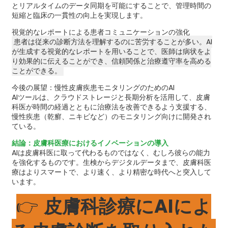
とリアルタイムのデータ同期を可能にすることで、管理時間の
短縮と臨床の一貫性の向上を実現します。
視覚的なレポートによる患者コミュニケーションの強化
患者は従来の診断方法を理解するのに苦労することが多い。AI
が生成する視覚的なレポートを用いることで、医師は病状をよ
り効果的に伝えることができ、信頼関係と治療遵守率を高める
ことができる。
今後の展望：慢性皮膚疾患モニタリングのためのAI
AIツールは、クラウドストレージと長期分析を活用して、皮膚
科医が時間の経過とともに治療法を改善できるよう支援する、
慢性疾患（乾癬、ニキビなど）のモニタリング向けに開発され
ている。
結論：皮膚科医療におけるイノベーションの導入
AIは皮膚科医に取って代わるものではなく、むしろ彼らの能力
を強化するものです。生検からデジタルデータまで、皮膚科医
療はよりスマートで、より速く、より精密な時代へと突入して
います。
👉
皮膚科診療にAIによ