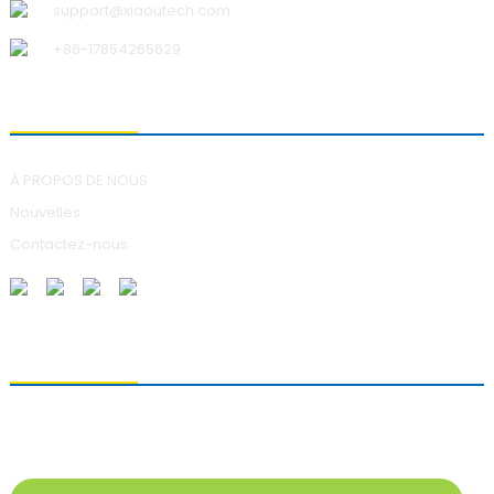
support@xiaoutech.com
+86-17854265629
À PROPOS DE NOUS
À PROPOS DE NOUS
Nouvelles
Contactez-nous
ENVOI DE DEMANDES DE RENSEIGNEMENTS
Pour toute question concernant nos produits, veuillez nous laisser
votre adresse e-mail et nous contacter dans les 24 heures.