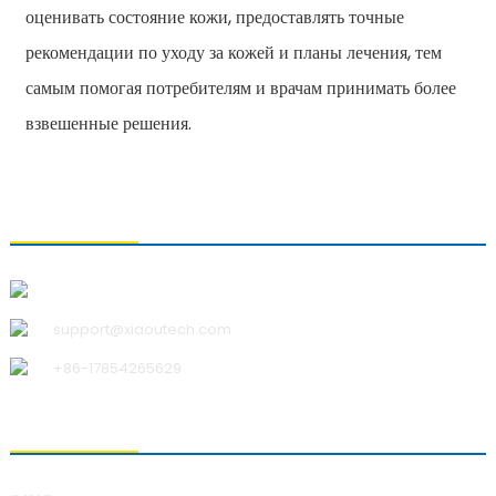
оценивать состояние кожи, предоставлять точные
рекомендации по уходу за кожей и планы лечения, тем
самым помогая потребителям и врачам принимать более
взвешенные решения.
СВЯЗАТЬСЯ С НАМИ
Qingdao Xiao U Technology Co.,Ltd.
support@xiaoutech.com
+86-17854265629
О НАС