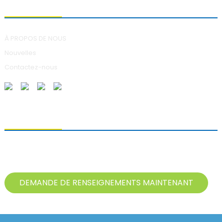
À PROPOS DE NOUS
À PROPOS DE NOUS
Nouvelles
Contactez-nous
ENVOI DE DEMANDES DE RENSEIGNEMENTS
Pour toute question concernant nos produits, veuillez nous laisser
votre adresse e-mail et nous contacter dans les 24 heures.
DEMANDE DE RENSEIGNEMENTS MAINTENANT