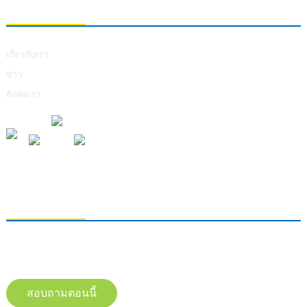
เกี่ยวกับเรา
เกี่ยวกับเรา
ข่าว
ติดต่อเรา
การส่งคำถาม
หากต้องการสอบถามข้อมูลเกี่ยวกับผลิตภัณฑ์ของเรา โปรดทิ้งอีเมลของคุณไว้
และติดต่อเราภายใน 24 ชั่วโมง
สอบถามตอนนี้