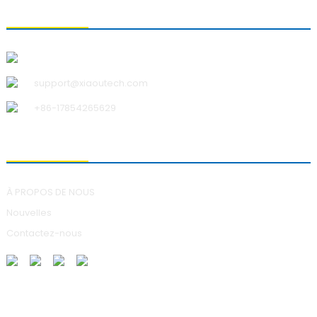
CONTACTEZ-NOUS
Qingdao Xiao U Technology Co., Ltd.
support@xiaoutech.com
+86-17854265629
À PROPOS DE NOUS
À PROPOS DE NOUS
Nouvelles
Contactez-nous
ENVOI DE DEMANDES DE RENSEIGNEMENTS