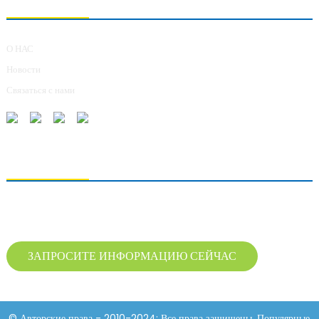
О НАС
Новости
Связаться с нами
ОТПРАВКА ЗАПРОСОВ
Для получения информации о нашей продукции, пожалуйста, оставьте нам
свой адрес электронной почты и свяжитесь с нами в течение 24 часов.
ЗАПРОСИТЕ ИНФОРМАЦИЮ СЕЙЧАС
© Авторские права - 2010-2024: Все права защищены. Популярные