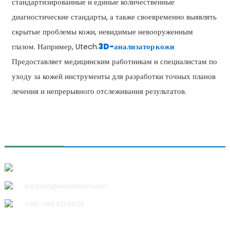
стандартизированные и единые количественные
диагностические стандарты, а также своевременно выявлять
скрытые проблемы кожи, невидимые невооруженным
глазом. Например, Utech.
3D-анализатор кожи
Предоставляет медицинским работникам и специалистам по
уходу за кожей инструменты для разработки точных планов
лечения и непрерывного отслеживания результатов.
СВЯЗАТЬСЯ С НАМИ
Qingdao Xiao U Technology Co.,Ltd.
support@xiaoutech.com
+86-17854265629
О НАС