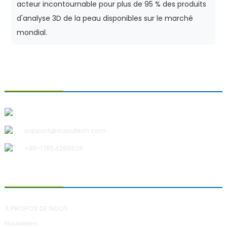
acteur incontournable pour plus de 95 % des produits
d'analyse 3D de la peau disponibles sur le marché
mondial.
CONTACTEZ-NOUS
Qingdao Xiao U Technology Co., Ltd.
support@xiaoutech.com
+86-17854265629
À PROPOS DE NOUS
À PROPOS DE NOUS
Nouvelles