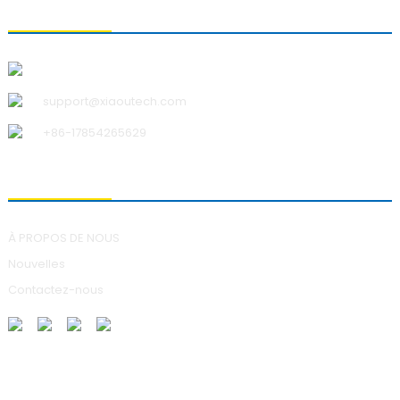
CONTACTEZ-NOUS
Qingdao Xiao U Technology Co., Ltd.
support@xiaoutech.com
+86-17854265629
À PROPOS DE NOUS
À PROPOS DE NOUS
Nouvelles
Contactez-nous
ENVOI DE DEMANDES DE RENSEIGNEMENTS