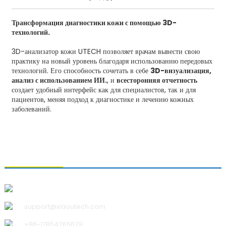
Трансформация диагностики кожи с помощью 3D-
технологий.
3D-анализатор кожи UTECH позволяет врачам вывести свою
практику на новый уровень благодаря использованию передовых
технологий. Его способность сочетать в себе
3D-визуализация,
анализ с использованием ИИ.
, и
всесторонняя отчетность
создает удобный интерфейс как для специалистов, так и для
пациентов, меняя подход к диагностике и лечению кожных
заболеваний.
СВЯЗАТЬСЯ С НАМИ
Qingdao Xiao U Technology Co.,Ltd.
support@xiaoutech.com
+86-17854265629