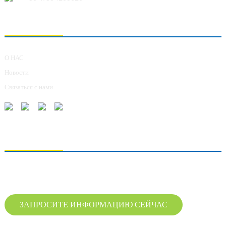
О НАС
О НАС
Новости
Связаться с нами
ОТПРАВКА ЗАПРОСОВ
Для получения информации о нашей продукции, пожалуйста, оставьте нам
свой адрес электронной почты и свяжитесь с нами в течение 24 часов.
ЗАПРОСИТЕ ИНФОРМАЦИЮ СЕЙЧАС