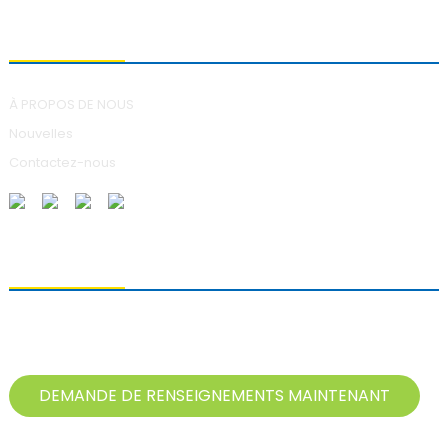
À PROPOS DE NOUS
À PROPOS DE NOUS
Nouvelles
Contactez-nous
ENVOI DE DEMANDES DE RENSEIGNEMENTS
Pour toute question concernant nos produits, veuillez nous laisser
votre adresse e-mail et nous contacter dans les 24 heures.
DEMANDE DE RENSEIGNEMENTS MAINTENANT