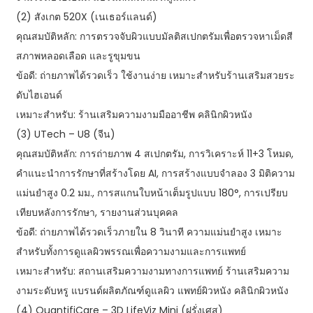
(2) สังเกต 520X (เนเธอร์แลนด์)
คุณสมบัติหลัก: การตรวจจับผิวแบบมัลติสเปกตรัมเพื่อตรวจหาเม็ดสี
สภาพหลอดเลือด และรูขุมขน
ข้อดี: ถ่ายภาพได้รวดเร็ว ใช้งานง่าย เหมาะสำหรับร้านเสริมสวยระ
ดับไฮเอนด์
เหมาะสำหรับ: ร้านเสริมความงามมืออาชีพ คลินิกผิวหนัง
(3) UTech – U8 (จีน)
คุณสมบัติหลัก: การถ่ายภาพ 4 สเปกตรัม, การวิเคราะห์ 11+3 โหมด,
คำแนะนำการรักษาที่สร้างโดย AI, การสร้างแบบจำลอง 3 มิติความ
แม่นยำสูง 0.2 มม., การสแกนใบหน้าเต็มรูปแบบ 180°, การเปรียบ
เทียบหลังการรักษา, รายงานส่วนบุคคล
ข้อดี: ถ่ายภาพได้รวดเร็วภายใน 8 วินาที ความแม่นยำสูง เหมาะ
สำหรับทั้งการดูแลผิวพรรณเพื่อความงามและการแพทย์
เหมาะสำหรับ: สถานเสริมความงามทางการแพทย์ ร้านเสริมความ
งามระดับหรู แบรนด์ผลิตภัณฑ์ดูแลผิว แพทย์ผิวหนัง คลินิกผิวหนัง
(4) QuantifiCare – 3D LifeViz Mini (ฝรั่งเศส)