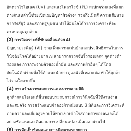
อัลตราไวโอเลต (UV) และแสงโพลาไรซ์ (PL) สเปกตรัมแสงที่แตก
ต่างกันเหล่านี้ช่วยเปิดเผยปัญหาผิวต่างๆ รวมถึงเม็ดสี ความเสียหาย
จากรังสียูวี และสภาพรูขุมขน ทำให้มั่นใจได้ว่าการวิเคราะห์จะ
ครอบคลุมทุกด้าน
(3) การวิเคราะห์ที่ขับเคลื่อนด้วย AI
ปัญญาประดิษฐ์ (AI) ช่วยเพิ่มความแม่นยำและประสิทธิภาพในการ
วินิจฉัยโรคได้อย่างมาก AI สามารถตรวจจับริ้วรอยเล็กๆ จุดด่างดำ
รอยแดง การกระจายตัวของน้ำมัน และสภาพผิวอื่นๆ ได้โดย
อัตโนมัติ พร้อมทั้งให้คำแนะนำการดูแลผิวที่เหมาะสม ทำให้ลูกค้า
ไว้วางใจมากขึ้น
(4) การสร้างภาพและการแสดงภาพสามมิติ
ลูกค้ากลุ่มไฮเอนด์ชื่นชอบประสบการณ์การวินิจฉัยที่ใช้งานง่าย
และสมจริง การสร้างแบบจำลองผิวหนังแบบ 3 มิติและการวิเคราะห์
ภาพความละเอียดสูงช่วยให้พวกเขาเข้าใจสภาพผิวของตนเองได้
อย่างชัดเจนและติดตามการเปลี่ยนแปลงเมื่อเวลาผ่านไป
(5) การจัดเก็บข้อมูลและการติดตามระยะยาว