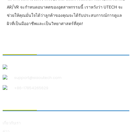
AR/VR จะกำหนดอนาคตของอุตสาหกรรมนี้ เราหวังว่า UTECH จะ
ช่วยให้คุณมั่นใจได้ว่าลูกค้าของคุณจะได้รับประสบการณ์การดูแล
ผิวที่เป็นมืออาชีพและเป็นวิทยาศาสตร์ที่สุด!
ติดต่อเรา
บริษัท ชิงเต่า เสี่ยวอู เทคโนโลยี จำกัด
support@xiaoutech.com
+86-17854265629
เกี่ยวกับเรา
เกี่ยวกับเรา
ข่าว