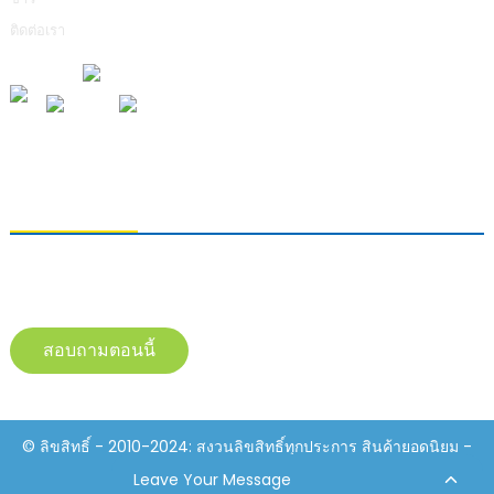
ติดต่อเรา
การส่งคำถาม
หากต้องการสอบถามข้อมูลเกี่ยวกับผลิตภัณฑ์ของเรา โปรดทิ้งอีเมลของคุณไว้
และติดต่อเราภายใน 24 ชั่วโมง
สอบถามตอนนี้
© ลิขสิทธิ์ - 2010-2024: สงวนลิขสิทธิ์ทุกประการ สินค้ายอดนิยม -
แผนผังเว็บไซต์
Resource
Leave Your Message