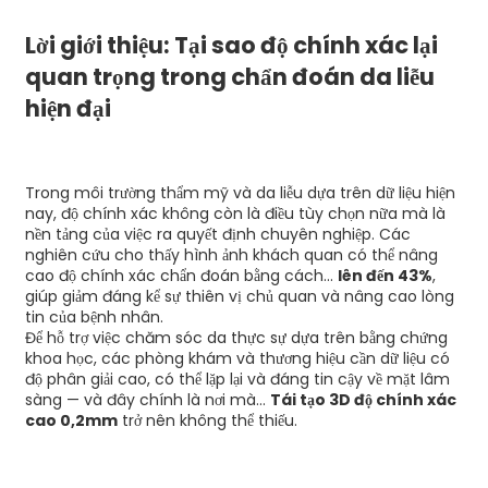
Lời giới thiệu: Tại sao độ chính xác lại
quan trọng trong chẩn đoán da liễu
hiện đại
Trong môi trường thẩm mỹ và da liễu dựa trên dữ liệu hiện
nay, độ chính xác không còn là điều tùy chọn nữa mà là
nền tảng của việc ra quyết định chuyên nghiệp. Các
nghiên cứu cho thấy hình ảnh khách quan có thể nâng
cao độ chính xác chẩn đoán bằng cách...
lên đến 43%
,
giúp giảm đáng kể sự thiên vị chủ quan và nâng cao lòng
tin của bệnh nhân.
Để hỗ trợ việc chăm sóc da thực sự dựa trên bằng chứng
khoa học, các phòng khám và thương hiệu cần dữ liệu có
độ phân giải cao, có thể lặp lại và đáng tin cậy về mặt lâm
sàng — và đây chính là nơi mà...
Tái tạo 3D độ chính xác
cao 0,2mm
trở nên không thể thiếu.