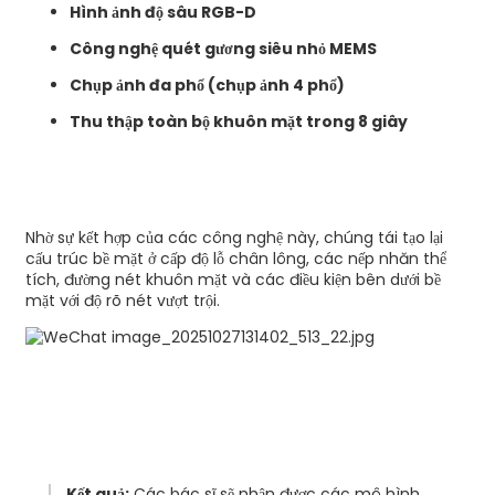
Hình ảnh độ sâu RGB-D
Công nghệ quét gương siêu nhỏ MEMS
Chụp ảnh đa phổ (chụp ảnh 4 phổ)
Thu thập toàn bộ khuôn mặt trong 8 giây
Nhờ sự kết hợp của các công nghệ này, chúng tái tạo lại
cấu trúc bề mặt ở cấp độ lỗ chân lông, các nếp nhăn thể
tích, đường nét khuôn mặt và các điều kiện bên dưới bề
mặt với độ rõ nét vượt trội.
Kết quả:
Các bác sĩ sẽ nhận được các mô hình