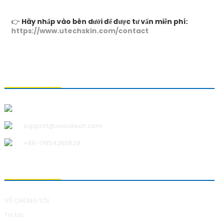
👉
Hãy nhấp vào bên dưới để được tư vấn miễn phí:
https://www.utechskin.com/contact
LIÊN HỆ VỚI CHÚNG TÔI
Công ty TNHH Công nghệ Thanh Đảo Xiao U
support@xiaoutech.com
+86-17854265629
VỀ CHÚNG TÔI
VỀ CHÚNG TÔI
Tin tức