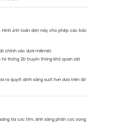
t. Hình ảnh toàn diện này cho phép các bác
 độ chính xác dưới milimét.
c hệ thống 2D truyền thống khó quan sát
ưa ra quyết định sáng suốt hơn dựa trên dữ
 sáng tia cực tím, ánh sáng phân cực song