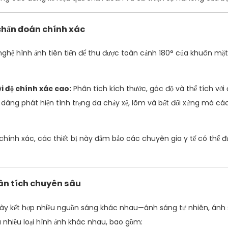
 chẩn đoán chính xác
nghệ hình ảnh tiên tiến để thu được toàn cảnh 180° của khuôn mặ
i độ chính xác cao:
Phân tích kích thước, góc độ và thể tích với
dàng phát hiện tình trạng da chảy xệ, lõm và bất đối xứng mà cá
chính xác, các thiết bị này đảm bảo các chuyên gia y tế có thể đ
ân tích chuyên sâu
 này kết hợp nhiều nguồn sáng khác nhau—ánh sáng tự nhiên, ánh
nhiều loại hình ảnh khác nhau, bao gồm: