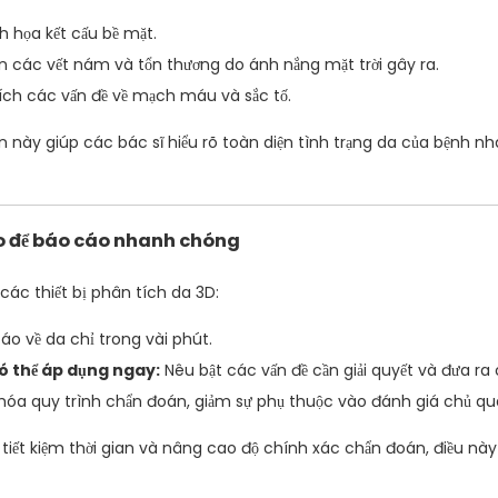
 họa kết cấu bề mặt.
n các vết nám và tổn thương do ánh nắng mặt trời gây ra.
ích các vấn đề về mạch máu và sắc tố.
 này giúp các bác sĩ hiểu rõ toàn diện tình trạng da của bệnh nh
tạo để báo cáo nhanh chóng
 các thiết bị phân tích da 3D:
o về da chỉ trong vài phút.
có thể áp dụng ngay:
Nêu bật các vấn đề cần giải quyết và đưa ra
óa quy trình chẩn đoán, giảm sự phụ thuộc vào đánh giá chủ qu
úp tiết kiệm thời gian và nâng cao độ chính xác chẩn đoán, điều n