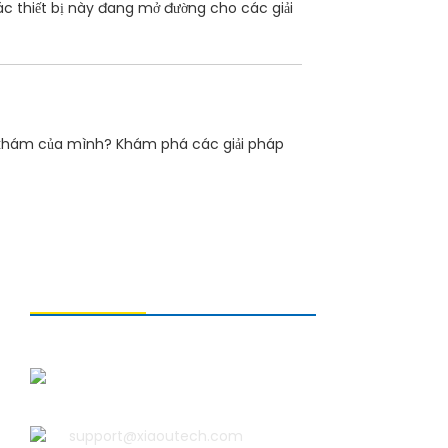
ác thiết bị này đang mở đường cho các giải
ng khám của mình? Khám phá các giải pháp
LIÊN HỆ VỚI CHÚNG TÔI
Công ty TNHH Công nghệ Thanh
Đảo Xiao U
support@xiaoutech.com