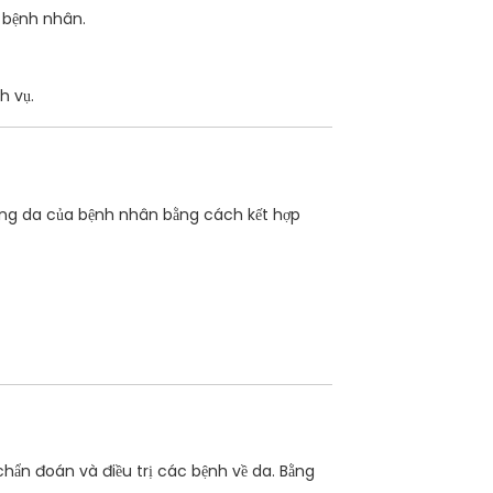
n bệnh nhân.
h vụ.
trạng da của bệnh nhân bằng cách kết hợp
hẩn đoán và điều trị các bệnh về da. Bằng