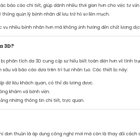
 báo cáo chi tiết, giúp dành nhiều thời gian hơn cho việc tư vấ
thống quản lý bệnh nhân để lưu trữ hồ sơ liền mạch.
c vụ nhiều bệnh nhân hơn mà không ảnh hưởng đến chất lượng dịc
da 3D?
t bị phân tích da 3D cung cấp sự hiểu biết toàn diện hơn về tình 
 sâu và báo cáo dựa trên trí tuệ nhân tạo. Các thiết bị này:
p dữ liệu khách quan, có thể đo lường được.
hòng khám và bệnh viện.
ng những thông tin chi tiết, trực quan.
chỉ đơn thuần là áp dụng công nghệ mới mà còn là thay đổi cách c