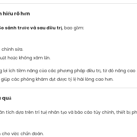
 hiểu rõ hơn
So sánh trước và sau điều trị
, bao gồm:
i chỉnh sửa.
huật hoặc không xâm lấn.
lợi ích tiềm năng của các phương pháp điều trị, từ đó nâng cao s
 giúp các phòng khám đạt được tỷ lệ hài lòng cao hơn.
u quả
n tích dựa trên trí tuệ nhân tạo và báo cáo tùy chỉnh, thiết bị p
h cho việc chẩn đoán.