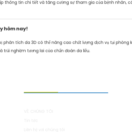
 thông tin chi tiết và tăng cường sự tham gia của bệnh nhân, c
ay hôm nay!
bị phân tích da 3D có thể nâng cao chất lượng dịch vụ tại phò
à trải nghiệm tương lai của chẩn đoán da liễu.
VỀ CHÚNG TÔI
VỀ CHÚNG TÔI
Tin tức
Liên hệ với chúng tôi