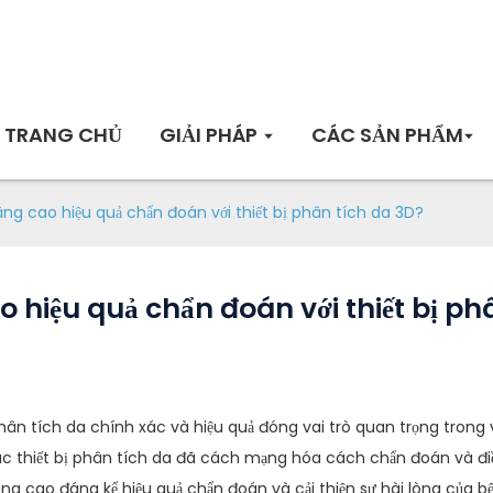
TRANG CHỦ
GIẢI PHÁP
CÁC SẢN PHẨM
ng cao hiệu quả chẩn đoán với thiết bị phân tích da 3D?
 hiệu quả chẩn đoán với thiết bị ph
phân tích da chính xác và hiệu quả đóng vai trò quan trọng trong 
các thiết bị phân tích da đã cách mạng hóa cách chẩn đoán và đ
ng cao đáng kể hiệu quả chẩn đoán và cải thiện sự hài lòng của b