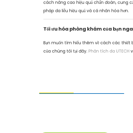
cách nâng cao hiệu quả chẩn đoán, cung cấp
pháp da liễu hiệu quả và cá nhân hóa hơn.
Tối ưu hóa phòng khám của bạn ng
Bạn muốn tìm hiểu thêm về cách các thiết 
của chúng tôi tại đây.
Phân tích da UTECH
v
GỬI YÊU CẦU
Để hỏi về sản phẩm của chúng tôi, vui
lòng để lại địa chỉ email và liên hệ với
chúng tôi trong vòng 24 giờ.