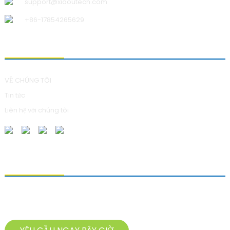
support@xiaoutech.com
+86-17854265629
VỀ CHÚNG TÔI
VỀ CHÚNG TÔI
Tin tức
Liên hệ với chúng tôi
GỬI YÊU CẦU
Để hỏi về sản phẩm của chúng tôi, vui lòng để lại địa chỉ email và liên
hệ với chúng tôi trong vòng 24 giờ.