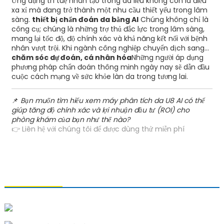
Ứng dụng trí tuệ nhân tạo trong da liễu không còn là điều
xa xỉ mà đang trở thành một nhu cầu thiết yếu trong lâm
sàng.
thiết bị chẩn đoán da bằng AI
Chúng không chỉ là
công cụ; chúng là những trợ thủ đắc lực trong lâm sàng,
mang lại tốc độ, độ chính xác và khả năng kết nối với bệnh
nhân vượt trội. Khi ngành công nghiệp chuyển dịch sang...
chăm sóc dự đoán, cá nhân hóa
Những người áp dụng
phương pháp chẩn đoán thông minh ngày nay sẽ dẫn đầu
cuộc cách mạng về sức khỏe làn da trong tương lai.
📌
Bạn muốn tìm hiểu xem máy phân tích da U8 AI có thể
giúp tăng độ chính xác và lợi nhuận đầu tư (ROI) cho
phòng khám của bạn như thế nào?
👉 Liên hệ với chúng tôi để được dùng thử miễn phí
LIÊN HỆ VỚI CHÚNG TÔI
Công ty TNHH Công nghệ Thanh Đảo Xiao U