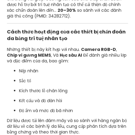
được hỗ trợ bởi trí tuệ nhân tạo có thể cải thiện độ chính
xác chẩn đoán lên đến...
20–30%
so sánh với các đánh
giá thủ công (PMID: 34282712).
Cách thức hoạt động của các thiết bị chẩn đoán
da bằng trí tuệ nhân tạo
Những thiết bị này kết hợp với nhau.
Camera RGB-D
,
Chip vi gương MEMS
, Và
Học sâu AI
Để đánh giá nhiều lớp
và đặc điểm của da, bao gồm:
Nếp nhăn
Sắc tố
Kích thước lỗ chân lông
Kết cấu và độ đàn hồi
Độ ẩm và mức độ bã nhờn
Dữ liệu được tải lên đám mây và so sánh với hàng ngàn bộ
dữ liệu về các bệnh lý da liễu, cung cấp phân tích dựa trên
bằng chứng và theo thời gian thực.