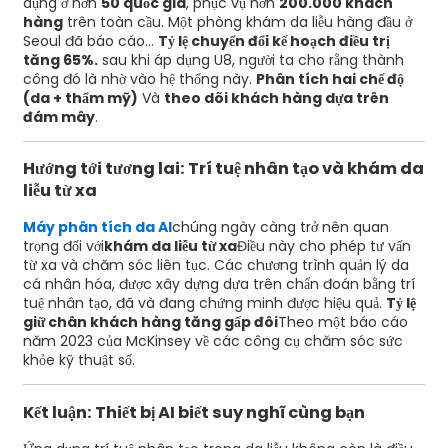
dụng ở hơn
50 quốc gia
, phục vụ hơn
200.000 khách
hàng
trên toàn cầu. Một phòng khám da liễu hàng đầu ở
Seoul đã báo cáo...
Tỷ lệ chuyển đổi kế hoạch điều trị
tăng 65%.
sau khi áp dụng U8, người ta cho rằng thành
công đó là nhờ vào hệ thống này.
Phân tích hai chế độ
(da + thẩm mỹ)
Và
theo dõi khách hàng dựa trên
đám mây
.
Hướng tới tương lai: Trí tuệ nhân tạo và khám da
liễu từ xa
Máy phân tích da AI
chúng ngày càng trở nên quan
trọng đối với
khám da liễu từ xa
Điều này cho phép tư vấn
từ xa và chăm sóc liên tục. Các chương trình quản lý da
cá nhân hóa, được xây dựng dựa trên chẩn đoán bằng trí
tuệ nhân tạo, đã và đang chứng minh được hiệu quả.
Tỷ lệ
giữ chân khách hàng tăng gấp đôi
Theo một báo cáo
năm 2023 của McKinsey về các công cụ chăm sóc sức
khỏe kỹ thuật số.
Kết luận: Thiết bị AI biết suy nghĩ cùng bạn