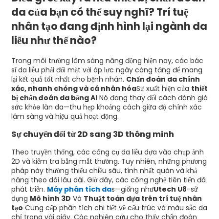
da của bạn có thể suy nghĩ? Trí tuệ
nhân tạo đang định hình lại ngành da
liễu như thế nào?
Trong môi trường lâm sàng năng động hiện nay, các bác
sĩ da liễu phải đối mặt với áp lực ngày càng tăng để mang
lại kết quả tốt nhất cho bệnh nhân.
Chẩn đoán da chính
xác, nhanh chóng và cá nhân hóa
Sự xuất hiện của
thiết
bị chẩn đoán da bằng AI
Nó đang thay đổi cách đánh giá
sức khỏe làn da—thu hẹp khoảng cách giữa độ chính xác
lâm sàng và hiệu quả hoạt động.
Sự chuyển đổi từ 2D sang 3D thông minh
Theo truyền thống, các công cụ da liễu dựa vào chụp ảnh
2D và kiểm tra bằng mắt thường. Tuy nhiên, những phương
pháp này thường thiếu chiều sâu, tính nhất quán và khả
năng theo dõi lâu dài. Giờ đây, các công nghệ tiên tiến đã
phát triển.
Máy phân tích da
s—giống như
Utech U8
-sử
dụng
Mô hình 3D
Và
Thuật toán dựa trên trí tuệ nhân
tạo
Cung cấp phân tích chi tiết về cấu trúc và màu sắc da
chỉ trong vài giây. Các nghiên cứu cho thấy chẩn đoán