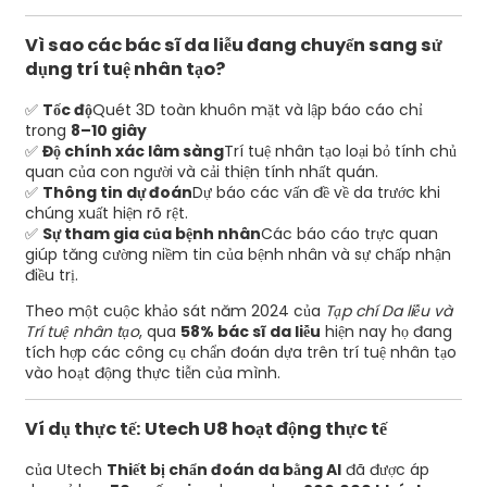
Vì sao các bác sĩ da liễu đang chuyển sang sử
dụng trí tuệ nhân tạo?
✅
Tốc độ
Quét 3D toàn khuôn mặt và lập báo cáo chỉ
trong
8–10 giây
✅
Độ chính xác lâm sàng
Trí tuệ nhân tạo loại bỏ tính chủ
quan của con người và cải thiện tính nhất quán.
✅
Thông tin dự đoán
Dự báo các vấn đề về da trước khi
chúng xuất hiện rõ rệt.
✅
Sự tham gia của bệnh nhân
Các báo cáo trực quan
giúp tăng cường niềm tin của bệnh nhân và sự chấp nhận
điều trị.
Theo một cuộc khảo sát năm 2024 của
Tạp chí Da liễu và
Trí tuệ nhân tạo
, qua
58% bác sĩ da liễu
hiện nay họ đang
tích hợp các công cụ chẩn đoán dựa trên trí tuệ nhân tạo
vào hoạt động thực tiễn của mình.
Ví dụ thực tế: Utech U8 hoạt động thực tế
của Utech
Thiết bị chẩn đoán da bằng AI
đã được áp