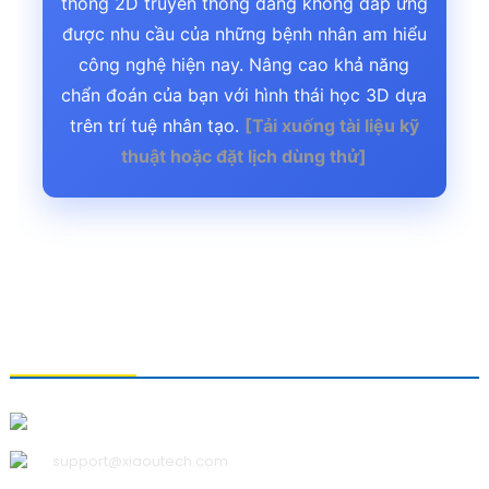
thống 2D truyền thống đang không đáp ứng
được nhu cầu của những bệnh nhân am hiểu
công nghệ hiện nay. Nâng cao khả năng
chẩn đoán của bạn với hình thái học 3D dựa
trên trí tuệ nhân tạo.
[Tải xuống tài liệu kỹ
thuật hoặc đặt lịch dùng thử]
LIÊN HỆ VỚI CHÚNG TÔI
Công ty TNHH Công nghệ Thanh Đảo Xiao U
support@xiaoutech.com