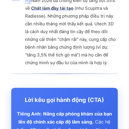
mỹ
Năm 2026 đã chứng kiến ​​sự tăng vọt 35%
về
Chất làm đầy tái tạo
(như Scupltra và
Radiesse). Những phương pháp điều trị này
cần nhiều tháng mới thấy kết quả. Utech 3D
là cách duy nhất đáng tin cậy để theo dõi
những cải thiện "chậm rãi" này, cung cấp cho
bệnh nhân bằng chứng định lượng (ví dụ:
"tăng 3,5% thể tích gò má") mà họ cần để
chứng minh sự đầu tư của mình là hợp lý.
Lời kêu gọi hành động (CTA)
Tiếng Anh:
Nâng cấp phòng khám của bạn
lên độ chính xác cấp độ lâm sàng.
Các hệ