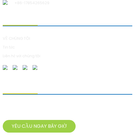
+86-17854265629
VỀ CHÚNG TÔI
VỀ CHÚNG TÔI
Tin tức
Liên hệ với chúng tôi
GỬI YÊU CẦU
Để hỏi về sản phẩm của chúng tôi, vui lòng để lại địa chỉ email và liên
hệ với chúng tôi trong vòng 24 giờ.
YÊU CẦU NGAY BÂY GIỜ