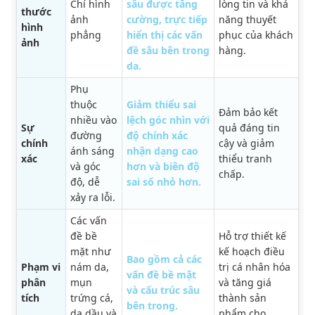
Chỉ hình
sâu được tăng
lòng tin và khả
thước
ảnh
cường, trực tiếp
năng thuyết
hình
phẳng
hiển thị các vấn
phục của khách
ảnh
đề sâu bên trong
hàng.
da.
Phụ
thuộc
Giảm thiểu sai
Đảm bảo kết
nhiều vào
lệch góc nhìn với
Sự
quả đáng tin
đường
độ chính xác
chính
cậy và giảm
ánh sáng
nhận dạng cao
xác
thiểu tranh
và góc
hơn và biên độ
chấp.
độ, dễ
sai số nhỏ hơn.
xảy ra lỗi.
Các vấn
đề bề
Hỗ trợ thiết kế
mặt như
kế hoạch điều
Bao gồm cả các
Phạm vi
nám da,
trị cá nhân hóa
vấn đề bề mặt
phân
mụn
và tăng giá
và cấu trúc sâu
tích
trứng cá,
thành sản
bên trong.
da dầu và
phẩm cho