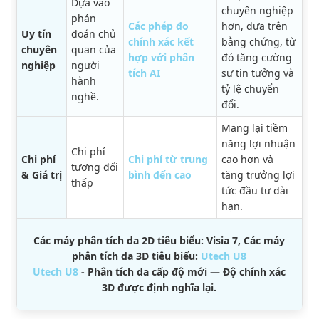
Dựa vào
chuyên nghiệp
phán
Các phép đo
hơn, dựa trên
Uy tín
đoán chủ
chính xác kết
bằng chứng, từ
chuyên
quan của
hợp với phân
đó tăng cường
nghiệp
người
tích AI
sự tin tưởng và
hành
tỷ lệ chuyển
nghề.
đổi.
Mang lại tiềm
năng lợi nhuận
Chi phí
Chi phí
Chi phí từ trung
cao hơn và
tương đối
& Giá trị
bình đến cao
tăng trưởng lợi
thấp
tức đầu tư dài
hạn.
Các máy phân tích da 2D tiêu biểu: Visia 7, Các máy
phân tích da 3D tiêu biểu:
Utech U8
Utech U8
- Phân tích da cấp độ mới — Độ chính xác
3D được định nghĩa lại.