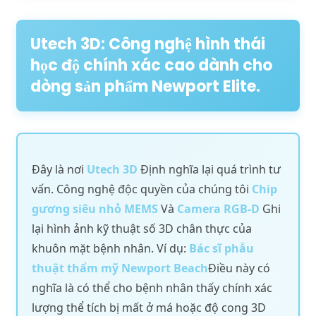
Utech 3D: Công nghệ hình thái
học độ chính xác cao dành cho
dòng sản phẩm Newport Elite.
Đây là nơi
Utech 3D
Định nghĩa lại quá trình tư
vấn. Công nghệ độc quyền của chúng tôi
Chip
gương siêu nhỏ MEMS
Và
Camera RGB-D
Ghi
lại hình ảnh kỹ thuật số 3D chân thực của
khuôn mặt bệnh nhân. Ví dụ:
Bác sĩ phẫu
thuật thẩm mỹ Newport Beach
Điều này có
nghĩa là có thể cho bệnh nhân thấy chính xác
lượng thể tích bị mất ở má hoặc độ cong 3D