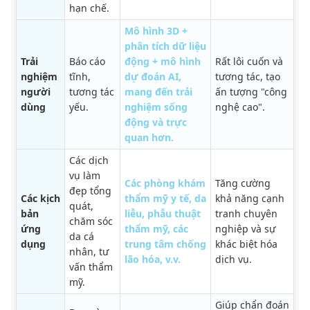
hạn chế.
Mô hình 3D +
phân tích dữ liệu
Trải
Báo cáo
động + mô hình
Rất lôi cuốn và
nghiệm
tĩnh,
dự đoán AI,
tương tác, tạo
người
tương tác
mang đến trải
ấn tượng "công
dùng
yếu.
nghiệm sống
nghệ cao".
động và trực
quan hơn.
Các dịch
vụ làm
Các phòng khám
Tăng cường
đẹp tổng
Các kịch
thẩm mỹ y tế, da
khả năng cạnh
quát,
bản
liễu, phẫu thuật
tranh chuyên
chăm sóc
ứng
thẩm mỹ, các
nghiệp và sự
da cá
dụng
trung tâm chống
khác biệt hóa
nhân, tư
lão hóa, v.v.
dịch vụ.
vấn thẩm
mỹ.
Giúp chẩn đoán