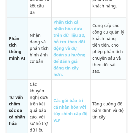
kết cấu
khách hàng.
da
Phân tích cá
Cung cấp các
nhân hóa dựa
công cụ quản lý
Nhận
trên dữ liệu 3D,
Phân
khách hàng
dạng và
hỗ trợ theo dõi
tích
tiên tiến, cho
phân tích
động và dự
thông
phép phân tích
hình ảnh
đoán xu hướng
minh AI
chuyên sâu và
cơ bản
để đánh giá
theo dõi sát
đáng tin cậy
sao.
hơn.
Các
khuyến
Tư vấn
nghị dựa
Các gói bảo trì
chăm
trên kết
Tăng cường độ
cá nhân hóa với
sóc da
quả báo
bám dính và độ
tùy chỉnh cấp độ
cá nhân
cáo, với
tin cậy
VIP
hóa
sự hỗ trợ
dữ liệu