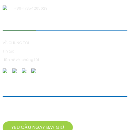
+86-17854265629
VỀ CHÚNG TÔI
VỀ CHÚNG TÔI
Tin tức
Liên hệ với chúng tôi
GỬI YÊU CẦU
Để hỏi về sản phẩm của chúng tôi, vui lòng để lại địa chỉ email và liên
hệ với chúng tôi trong vòng 24 giờ.
YÊU CẦU NGAY BÂY GIỜ