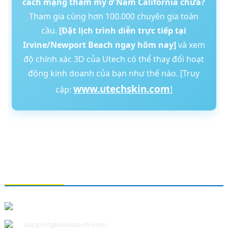
cách mạng thẩm mỹ ở Nam California chưa?
Tham gia cùng hơn 100.000 chuyên gia toàn
cầu.
[Đặt lịch trình diễn trực tiếp tại
Irvine/Newport Beach ngay hôm nay]
và xem
độ chính xác 3D của Utech có thể thay đổi hoạt
động kinh doanh của bạn như thế nào. [Truy
www.utechskin.com
cập:
]
LIÊN HỆ VỚI CHÚNG TÔI
Công ty TNHH Công nghệ Thanh Đảo Xiao U
support@xiaoutech.com