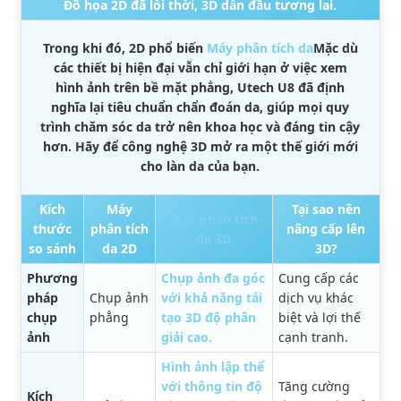
Đồ họa 2D đã lỗi thời, 3D dẫn đầu tương lai.
Trong khi đó, 2D phổ biến
Máy phân tích da
Mặc dù
các thiết bị hiện đại vẫn chỉ giới hạn ở việc xem
hình ảnh trên bề mặt phẳng, Utech U8 đã định
nghĩa lại tiêu chuẩn chẩn đoán da, giúp mọi quy
trình chăm sóc da trở nên khoa học và đáng tin cậy
hơn. Hãy để công nghệ 3D mở ra một thế giới mới
cho làn da của bạn.
Kích
Máy
Tại sao nên
Máy phân tích
thước
phân tích
nâng cấp lên
da 3D
so sánh
da 2D
3D?
Phương
Chụp ảnh đa góc
Cung cấp các
pháp
Chụp ảnh
với khả năng tái
dịch vụ khác
chụp
phẳng
tạo 3D độ phân
biệt và lợi thế
ảnh
giải cao.
cạnh tranh.
Hình ảnh lập thể
với thông tin độ
Tăng cường
Kích