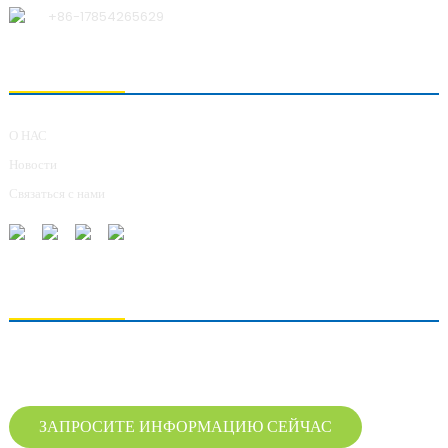
+86-17854265629
О НАС
О НАС
Новости
Связаться с нами
ОТПРАВКА ЗАПРОСОВ
Для получения информации о нашей продукции, пожалуйста, оставьте нам
свой адрес электронной почты и свяжитесь с нами в течение 24 часов.
ЗАПРОСИТЕ ИНФОРМАЦИЮ СЕЙЧАС