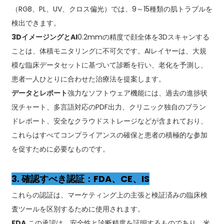
（RGB、PL、UV、クロス偏光）では、9～15種類の肌トラブルを
検出できます。
3DイメージングとAI
0.2mmの精度で顔全体を3Dスキャンする
ことは、体積モニタリングに不可欠です。AIレイヤーは、大規
模な臨床データセットに基づいて診断を行い、老化を予測し、
患者一人ひとりに合わせた治療法を提案します。
データとレポート
強力なソフトウェア機能には、過去の進捗状
況チャート、多言語対応のPDF出力、クリニック独自のブラン
ドレポート、安全なクラウドストレージなどが含まれており、
これらはすべてコンプライアンスの確保と患者の積極的な参加
を促すために必要なものです。
3. 確認すべき認証：FDA、CE、IS
これらの認証は、マーケティング上の主張と検証済みの臨床検
査ツールを区別するために使用されます。
FDA
この承認は、安全性と診断精度を証明するものであり、米