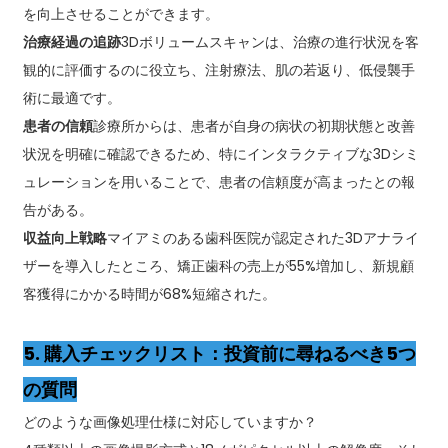
を向上させることができます。
治療経過の追跡
3Dボリュームスキャンは、治療の進行状況を客
観的に評価するのに役立ち、注射療法、肌の若返り、低侵襲手
術に最適です。
患者の信頼
診療所からは、患者が自身の病状の初期状態と改善
状況を明確に確認できるため、特にインタラクティブな3Dシミ
ュレーションを用いることで、患者の信頼度が高まったとの報
告がある。
収益向上戦略
マイアミのある歯科医院が認定された3Dアナライ
ザーを導入したところ、矯正歯科の売上が55%増加し、新規顧
客獲得にかかる時間が68%短縮された。
5. 購入チェックリスト：投資前に尋ねるべき5つ
の質問
どのような画像処理仕様に対応していますか？