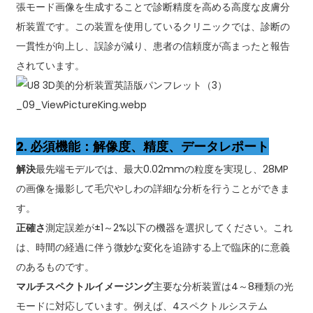
張モード画像を生成することで診断精度を高める高度な皮膚分
析装置です。この装置を使用しているクリニックでは、診断の
一貫性が向上し、誤診が減り、患者の信頼度が高まったと報告
されています。
2. 必須機能：解像度、精度、データレポート
解決
最先端モデルでは、最大0.02mmの粒度を実現し、28MP
の画像を撮影して毛穴やしわの詳細な分析を行うことができま
す。
正確さ
測定誤差が±1～2%以下の機器を選択してください。これ
は、時間の経過に伴う微妙な変化を追跡する上で臨床的に意義
のあるものです。
マルチスペクトルイメージング
主要な分析装置は4～8種類の光
モードに対応しています。例えば、4スペクトルシステム