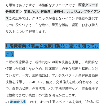
も用途はありますが、本格的なクリニックでは、
医療グレード
分析装置
と
妥協のない解像度、正確性、およびコンプライアン
ス
この記事では、クリニックが適切なハイエンド機器を選択す
るのに役立つよう、主な違い、重要な機能、認証、および購入
リストについて解説します。
1. 消費者向け製品と医療用製品：違いを知ってお
こう
市販の医療機器は、標準的なRGB画像技術を使用し、表面的な
情報しか提供しないため、臨床用途に必要な深度と精度に欠け
ています。一方、医療機器は、マルチスペクトル高解像度画像
技術を採用し、RGB、UV、偏光、交差偏光を組み合わせること
で、血管の状態、色素沈着、バリア機能障害など、市販機器で
は検出できない表面下の問題を明らかにします。
の
Utech U8
これは、4つの主要スペクトルを備え、12+3の拡