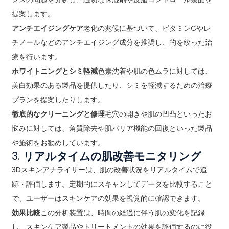
提案します。
アンチエイジングケア
老化の兆候に基づいて、ビタミンCやレ
チノールなどのアンチエイジング成分を推奨し、的を絞った治
療を行います。
ホワイトニングとシミ軽減
色素沈着や肌の色ムラに対しては、
美白効果のある製品を提供したり、シミを軽減するための治療
プランを提案したりします。
徹底的なクリーニングと修理
毛穴の開きや肌の凹凸といったお
悩みに対しては、角質除去や肌バリア機能の回復といった製品
や施術をお勧めしています。
3.
リアルタイムの肌改善モニタリング
3Dスキンアナライザーは、肌の改善状況をリアルタイムで追
跡・評価します。定期的にスキャンしてデータを比較すること
で、ユーザーはスキンケアの効果を視覚的に確認できます。
効果比較
この分析装置は、時間の経過に伴う肌の変化を記録
し、スキンケア製品やトリートメントの効果を評価するのに役