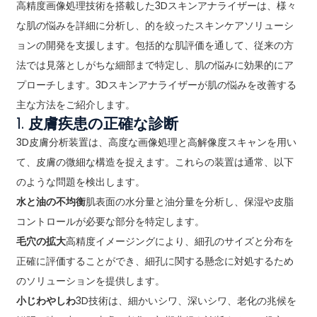
高精度画像処理技術を搭載した3Dスキンアナライザーは、様々
な肌の悩みを詳細に分析し、的を絞ったスキンケアソリューシ
ョンの開発を支援します。包括的な肌評価を通して、従来の方
法では見落としがちな細部まで特定し、肌の悩みに効果的にア
プローチします。3Dスキンアナライザーが肌の悩みを改善する
主な方法をご紹介します。
1.
皮膚疾患の正確な診断
3D皮膚分析装置は、高度な画像処理と高解像度スキャンを用い
て、皮膚の微細な構造を捉えます。これらの装置は通常、以下
のような問題を検出します。
水と油の不均衡
肌表面の水分量と油分量を分析し、保湿や皮脂
コントロールが必要な部分を特定します。
毛穴の拡大
高精度イメージングにより、細孔のサイズと分布を
正確に評価することができ、細孔に関する懸念に対処するため
のソリューションを提供します。
小じわやしわ
3D技術は、細かいシワ、深いシワ、老化の兆候を