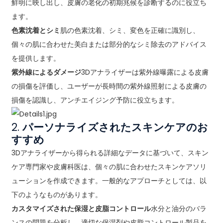
鮮明に映し出し、皮膚の老化の初期兆候を診断するのに役立ち
ます。
色素沈着とシミ
肌の色素沈着、シミ、変色を正確に識別し、
個々の肌に合わせた美白または部分的なシミ除去のアドバイス
を提供します。
紫外線によるダメージ
3Dアナライザーは紫外線曝露による皮膚
の損傷を評価し、ユーザーが長時間の紫外線照射による皮膚の
損傷を認識し、アンチエイジング予防に役立ちます。
2.
パーソナライズされたスキンケアのお
すすめ
3Dアナライザーから得られる詳細なデータに基づいて、スキン
ケア専門家や皮膚科医は、個々の肌に合わせたスキンケアソリ
ューションを作成できます。一般的なアプローチとしては、以
下のようなものがあります。
カスタマイズされた保湿と皮脂コントロール
水分と油分のバラ
ンスの問題を分析し、適切な保湿剤や皮脂コントロール製品を