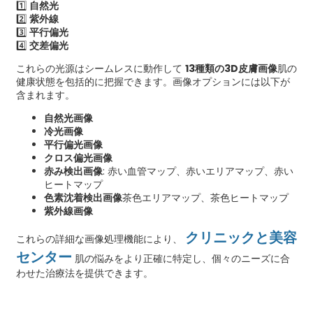
1️⃣
自然光
2️⃣
紫外線
3️⃣
平行偏光
4️⃣
交差偏光
これらの光源はシームレスに動作して
13種類の3D皮膚画像
肌の
健康状態を包括的に把握できます。画像オプションには以下が
含まれます。
自然光画像
冷光画像
平行偏光画像
クロス偏光画像
赤み検出画像
: 赤い血管マップ、赤いエリアマップ、赤い
ヒートマップ
色素沈着検出画像
茶色エリアマップ、茶色ヒートマップ
紫外線画像
クリニックと美容
これらの詳細な画像処理機能により、
センター
肌の悩みをより正確に特定し、個々のニーズに合
わせた治療法を提供できます。