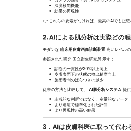
深度検知機能
結果の再現性
👉 これらの要素がなければ、最高のAIでも正
2. AIによる肌分析は実際どの
モダンな
臨床用皮膚画像診断装置
高いレベルの
参照された研究
国立衛生研究所
示す：
診断の一貫性が30%以上向上
皮膚表面下の状態の検出精度向上
施術者間のばらつきの減少
従来の方法と比較して、
AI肌分析システム
提供
主観的な判断ではなく、定量的なデータ
より迅速で標準化された評価
より再現性の高い結果
3．AIは皮膚科医に取って代