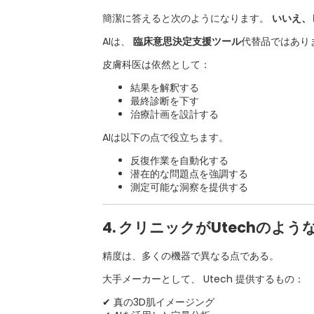
簡潔に答えると次のようになります。
いいえ、
AIは、
臨床意思決定支援ツール
代替品ではあり
皮膚科医は依然として：
結果を解釈する
最終診断を下す
治療計画を設計する
AIは以下の点で役立ちます。
反復作業を自動化する
潜在的な問題点を強調する
測定可能な洞察を提供する
4. クリニックがUtechの
精度は、多くの機器で異なる点である。
大手メーカーとして、
Utech
提供するもの：
✔ 真の3D肌イメージング