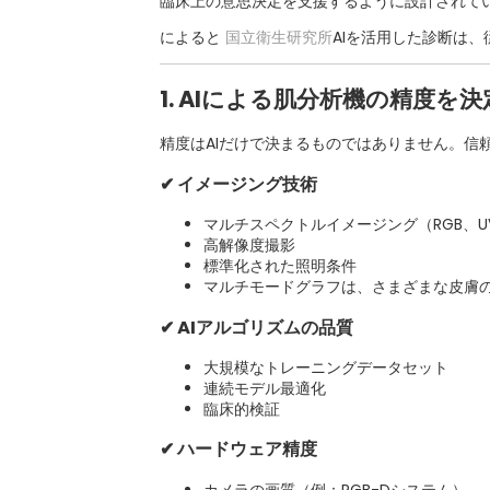
臨床上の意思決定を支援するように設計されて
によると
国立衛生研究所
AIを活用した診断は
1. AIによる肌分析機の精度を
精度はAIだけで決まるものではありません。信
✔ イメージング技術
マルチスペクトルイメージング（RGB、U
高解像度撮影
標準化された照明条件
マルチモードグラフは、さまざまな皮膚
✔ AIアルゴリズムの品質
大規模なトレーニングデータセット
連続モデル最適化
臨床的検証
✔ ハードウェア精度
カメラの画質（例：RGB-Dシステム）