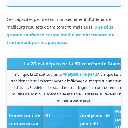
Ces capacités permettent non seulement d'obtenir de
meilleurs résultats de traitement, mais aussi
une plus
grande confiance et une meilleure observance du
traitement par les patients
.
La 2D est dépassée, la 3D représente l'avenir.
Bien que la 2D soit courante
Analyseur de peau
Alors que les appa
traditionnels se limitent encore à l'affichage d'images sur une surface
l'Utech U8 redéfinit les standards du diagnostic cutané, rendant c
routine de soin plus scientifique et fiable. Laissez la 3D révéler un n
monde à votre peau.
Pour
Dimension de
2D
Analyseur
Analyseur de
passe
comparaison
de peau
peau 3D
3D ?