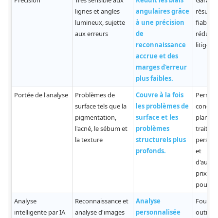
Précision
Très sensible aux
Réduit les biais
Garanti
lignes et angles
angulaires grâce
résulta
lumineux, sujette
à une précision
fiables 
aux erreurs
de
réduit l
reconnaissance
litiges.
accrue et des
marges d'erreur
plus faibles.
Portée de l'analyse
Problèmes de
Couvre à la fois
Permet
surface tels que la
les problèmes de
concevo
pigmentation,
surface et les
plans d
l'acné, le sébum et
problèmes
traitem
la texture
structurels plus
personn
profonds.
et
d'augme
prix uni
pour le 
Analyse
Reconnaissance et
Analyse
Fournit
intelligente par IA
analyse d'images
personnalisée
outils 