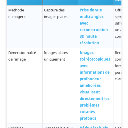
Méthode
Capture des
Prise de vue
Offre d
d'imagerie
images plates
multi-angles
service
avec
différen
reconstruction
un ava
3D haute
concurr
résolution
Dimensionnalité
Images plates
Images
Renforc
de l'image
uniquement
stéréoscopiques
confian
avec
force d
informations de
persuas
profondeur
clients
améliorées,
visualisant
directement les
problèmes
cutanés
profonds