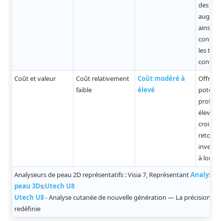
des pre
augmen
ainsi la
confian
les tau
convers
Coût et valeur
Coût relativement
Coût modéré à
Offre u
faible
élevé
potenti
profit p
élevé e
croissa
retour 
investi
à long 
Analyseurs de peau 2D représentatifs : Visia 7, Représentant
Analyseu
peau 3D
s:
Utech U8
Utech U8
- Analyse cutanée de nouvelle génération — La précision 3D
redéfinie