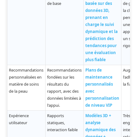
de base
basée sur des
de gest
données 3D,
la client
prenant en
permet
charge le suivi
une ana
dynamique et la
approfo
prédiction des
un suiv
tendances pour
rigoure
une évaluation
plus fiable
Recommandations
Recommandations
Plans de
Augme
personnalisées en
fondées sur les
maintenance
l'adhér
matière de soins
résultats du
personnalisés
la fiabil
de la peau
rapport, avec des
avec
données limitées à
personnalisation
l'appui.
de niveau VIP
Expérience
Rapports
Modèles 3D +
Très
utilisateur
statiques,
analyse
engage
interaction faible
dynamique des
interacti
données +
créant 