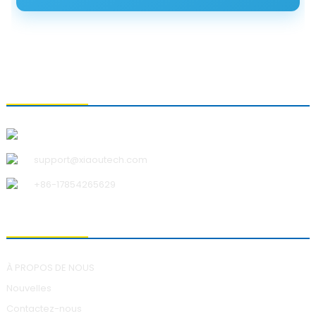
CONTACTEZ-NOUS
Qingdao Xiao U Technology Co., Ltd.
support@xiaoutech.com
+86-17854265629
À PROPOS DE NOUS
À PROPOS DE NOUS
Nouvelles
Contactez-nous