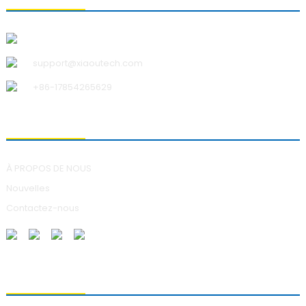
Qingdao Xiao U Technology Co., Ltd.
support@xiaoutech.com
+86-17854265629
À PROPOS DE NOUS
À PROPOS DE NOUS
Nouvelles
Contactez-nous
ENVOI DE DEMANDES DE RENSEIGNEMENTS