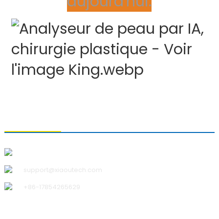
aujourd'hui.
CONTACTEZ-NOUS
Qingdao Xiao U Technology Co., Ltd.
support@xiaoutech.com
+86-17854265629
À PROPOS DE NOUS