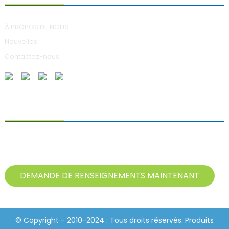
À PROPOS DE NOUS
Nouvelles
Contactez-nous
ENVOI DE DEMANDES DE RENSEIGNEMENTS
Pour toute question concernant nos produits, veuillez nous laisser
votre adresse e-mail et nous contacter dans les 24 heures.
DEMANDE DE RENSEIGNEMENTS MAINTENANT
© Copyright - 2010-2024 : Tous droits réservés. Produits