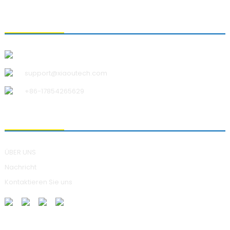
KONTAKTIEREN SIE UNS
Qingdao Xiao U Technology Co.,Ltd.
support@xiaoutech.com
+86-17854265629
ÜBER UNS
ÜBER UNS
Nachricht
Kontaktieren Sie uns