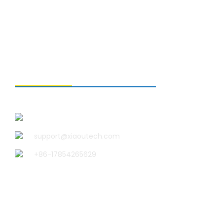
ติดต่อเรา
บริษัท ชิงเต่า เสี่ยวอู เทคโนโลยี จำกัด
support@xiaoutech.com
+86-17854265629