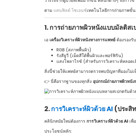
วางใจจากผู้ป่วยที่เพิ่มมากขึ้น คลินิกต่างๆ จึงก้าว
ตาม
แคนฟิลด์ ไซเอนซ์
เทคโนโลยีการถ่ายภาพขั้น
1. การถ่ายภาพผิวหนังแบบมัลติสเ
เอ
เครื่องวิเคราะห์ผิวหนังทางการแพทย์
ต้องรองรั
RGB (สภาพพื้นผิว)
รังสียูวี (เม็ดสีใต้พื้นผิวและพอร์ฟิริน)
แสงโพลาไรซ์ (สำหรับการวิเคราะห์หลอดเ
สิ่งนี้ช่วยให้แพทย์สามารถตรวจพบปัญหาที่มองไม่เห็
👉 นี่คือรากฐานของทุกสิ่ง
อุปกรณ์ถ่ายภาพผิวหนัง
2.
การวิเคราะห์ผิวด้วย AI
(ประสิท
คลินิกสมัยใหม่ต้องการ
การวิเคราะห์ผิวด้วย AI
เพื
ประโยชน์หลัก: