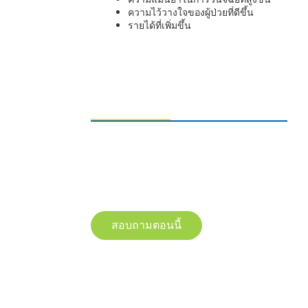
ความไว้วางใจของผู้ป่วยที่ดีขึ้น
รายได้ที่เพิ่มขึ้น
การส่งคำถาม
หากต้องการสอบถามข้อมูลเกี่ยวกับผลิตภัณฑ์
ของเรา โปรดทิ้งอีเมลของคุณไว้ และติดต่อเรา
ภายใน 24 ชั่วโมง
สอบถามตอนนี้