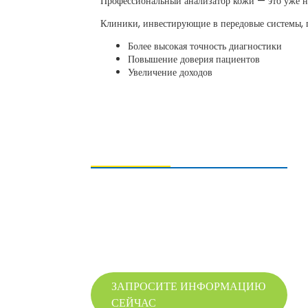
Профессиональный анализатор кожи — это уже не
Клиники, инвестирующие в передовые системы,
Более высокая точность диагностики
Повышение доверия пациентов
Увеличение доходов
ОТПРАВКА ЗАПРОСОВ
Для получения информации о нашей
продукции, пожалуйста, оставьте нам свой
адрес электронной почты и свяжитесь с нами
в течение 24 часов.
ЗАПРОСИТЕ ИНФОРМАЦИЮ
СЕЙЧАС