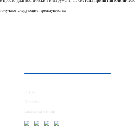
 просто диагностический инструмент, а...
система принятия клинически
 получают следующие преимущества:
О НАС
О НАС
Новости
Связаться с нами