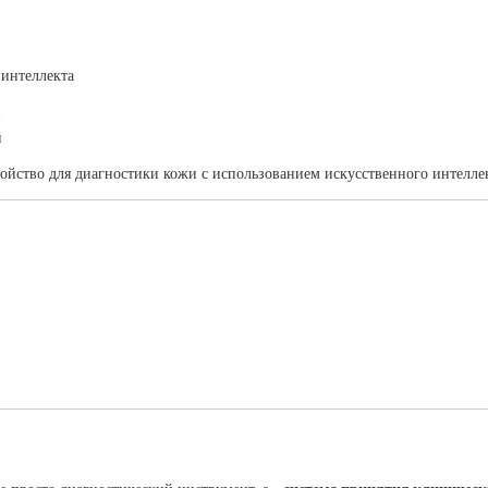
 интеллекта
и
й