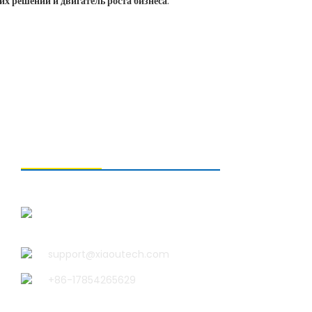
х решений и двигатель роста бизнеса
.
СВЯЗАТЬСЯ С НАМИ
Qingdao Xiao U Technology
Co.,Ltd.
support@xiaoutech.com
+86-17854265629