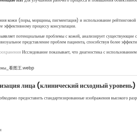
помощью ИИ
для улучшения рабочего процесса и повышения объективнос
яния кожи (поры, морщины, пигментация) и использование рейтинговой
лее эффективному процессу консультации.
ыявляет потенциальные проблемы с кожей, анализирует существующие с
 визуальное представление проблем пациента, способствуя более эффект
оохранения
Исследование показывает, что диагностика с использованием
изация лица (клинический исходный уровень)
обходимо предоставить стандартизированные изображения высокого раз
и