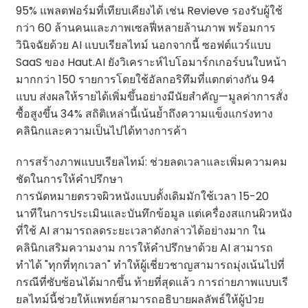
95% แพลตฟอร์มที่เทียบเคียงได้ เช่น Revieve รองรับผู้ใช้
กว่า 60 ล้านคนและภาพเซลฟี่หลายล้านภาพ พร้อมการ
วินิจฉัยด้วย AI แบบเรียลไทม์ นอกจากนี้ ซอฟต์แวร์แบบ
SaaS ของ Haut.AI ยังวิเคราะห์ไบโอมาร์กเกอร์บนใบหน้า
มากกว่า 150 รายการโดยใช้อัลกอริทึมที่แตกต่างกัน 94
แบบ ส่งผลให้รายได้เพิ่มขึ้นอย่างมีนัยสำคัญ—มูลค่าการสั่ง
ซื้อสูงขึ้น 34% สถิติเหล่านี้เน้นย้ำถึงความแข็งแกร่งทาง
คลินิกและความเป็นไปได้ทางการค้า
การสร้างภาพแบบเรียลไทม์: ช่วยลดเวลาและเพิ่มความคม
ชัดในการให้คำปรึกษา
การนัดหมายตรวจผิวหนังแบบดั้งเดิมมักใช้เวลา 15-20
นาทีในการประเมินและบันทึกข้อมูล แต่เครื่องสแกนผิวหนัง
ที่ใช้ AI สามารถลดระยะเวลาดังกล่าวได้อย่างมาก ใน
คลินิกเสริมความงาม การให้คำปรึกษาด้วย AI สามารถ
ทำได้ "ทุกที่ทุกเวลา" ทำให้ผู้เชี่ยวชาญสามารถมุ่งเน้นไปที่
กรณีที่ซับซ้อนได้มากขึ้น ท้ายที่สุดแล้ว การถ่ายภาพแบบเรี
ยลไทม์นี้ช่วยให้แพทย์สามารถอธิบายผลลัพธ์ให้ผู้ป่วย