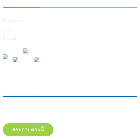
เกี่ยวกับเรา
ข่าว
ติดต่อเรา
การส่งคำถาม
หากต้องการสอบถามข้อมูลเกี่ยวกับผลิตภัณฑ์ของเรา โปรดทิ้งอีเมลของคุณไว้
และติดต่อเราภายใน 24 ชั่วโมง
สอบถามตอนนี้