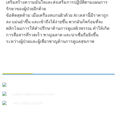
เสริมสร้างความมั่นใจและส่งเสริมการปฏิบัติตามแผนการ
รักษาของผู้ป่วยอีกด้วย
ข้อคิดสุดท้าย: เมื่อเครื่องสแกนผิวด้วย AI เหล่านี้มีราคาถูก
ลง แม่นยำขึ้น และเข้าถึงได้ง่ายขึ้น พวกมันก็พร้อมที่จะ
พลิกโฉมการให้คำปรึกษาด้านการดูแลผิวพรรณ ทำให้เกิด
การสื่อสารที่รวดเร็ว ชาญฉลาด และน่าเชื่อถือยิ่งขึ้น
ระหว่างผู้ป่วยและผู้เชี่ยวชาญด้านการดูแลสุขภาพ
ติดต่อเรา
บริษัท ชิงเต่า เสี่ยวอู เทคโนโลยี จำกัด
support@xiaoutech.com
+86-17854265629
เกี่ยวกับเรา