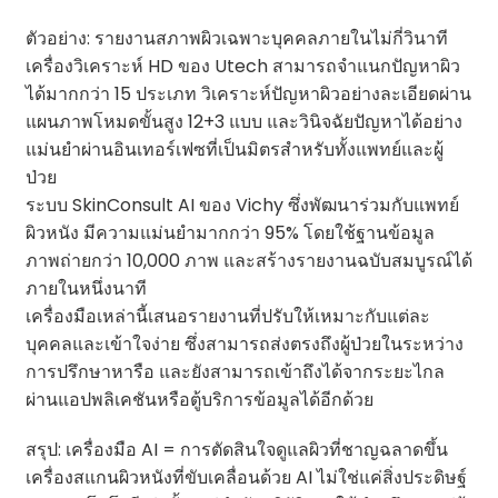
ตัวอย่าง: รายงานสภาพผิวเฉพาะบุคคลภายในไม่กี่วินาที
เครื่องวิเคราะห์ HD ของ Utech สามารถจำแนกปัญหาผิว
ได้มากกว่า 15 ประเภท วิเคราะห์ปัญหาผิวอย่างละเอียดผ่าน
แผนภาพโหมดขั้นสูง 12+3 แบบ และวินิจฉัยปัญหาได้อย่าง
แม่นยำผ่านอินเทอร์เฟซที่เป็นมิตรสำหรับทั้งแพทย์และผู้
ป่วย
ระบบ SkinConsult AI ของ Vichy ซึ่งพัฒนาร่วมกับแพทย์
ผิวหนัง มีความแม่นยำมากกว่า 95% โดยใช้ฐานข้อมูล
ภาพถ่ายกว่า 10,000 ภาพ และสร้างรายงานฉบับสมบูรณ์ได้
ภายในหนึ่งนาที
เครื่องมือเหล่านี้เสนอรายงานที่ปรับให้เหมาะกับแต่ละ
บุคคลและเข้าใจง่าย ซึ่งสามารถส่งตรงถึงผู้ป่วยในระหว่าง
การปรึกษาหารือ และยังสามารถเข้าถึงได้จากระยะไกล
ผ่านแอปพลิเคชันหรือตู้บริการข้อมูลได้อีกด้วย
สรุป: เครื่องมือ AI = การตัดสินใจดูแลผิวที่ชาญฉลาดขึ้น
เครื่องสแกนผิวหนังที่ขับเคลื่อนด้วย AI ไม่ใช่แค่สิ่งประดิษฐ์