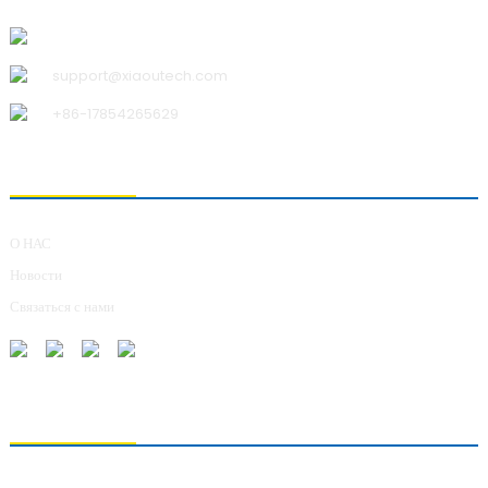
Qingdao Xiao U Technology Co.,Ltd.
support@xiaoutech.com
+86-17854265629
О НАС
О НАС
Новости
Связаться с нами
ОТПРАВКА ЗАПРОСОВ
Для получения информации о нашей продукции, пожалуйста, оставьте нам