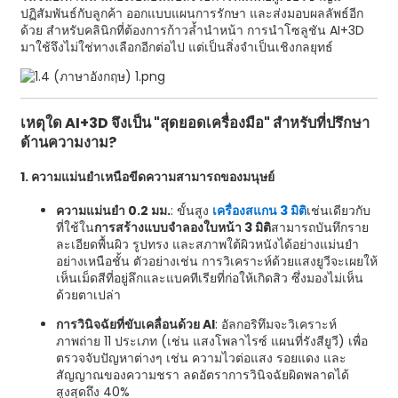
ปฏิสัมพันธ์กับลูกค้า ออกแบบแผนการรักษา และส่งมอบผลลัพธ์อีก
ด้วย สำหรับคลินิกที่ต้องการก้าวล้ำนำหน้า การนำโซลูชัน AI+3D
มาใช้จึงไม่ใช่ทางเลือกอีกต่อไป แต่เป็นสิ่งจำเป็นเชิงกลยุทธ์
เหตุใด AI+3D จึงเป็น "สุดยอดเครื่องมือ" สำหรับที่ปรึกษา
ด้านความงาม?
1. ความแม่นยำเหนือขีดความสามารถของมนุษย์
ความแม่นยำ 0.2 มม.
: ขั้นสูง
เครื่องสแกน 3 มิติ
เช่นเดียวกับ
ที่ใช้ใน
การสร้างแบบจำลองใบหน้า 3 มิติ
สามารถบันทึกราย
ละเอียดพื้นผิว รูปทรง และสภาพใต้ผิวหนังได้อย่างแม่นยำ
อย่างเหนือชั้น ตัวอย่างเช่น การวิเคราะห์ด้วยแสงยูวีจะเผยให้
เห็นเม็ดสีที่อยู่ลึกและแบคทีเรียที่ก่อให้เกิดสิว ซึ่งมองไม่เห็น
ด้วยตาเปล่า
การวินิจฉัยที่ขับเคลื่อนด้วย AI
: อัลกอริทึมจะวิเคราะห์
ภาพถ่าย 11 ประเภท (เช่น แสงโพลาไรซ์ แผนที่รังสียูวี) เพื่อ
ตรวจจับปัญหาต่างๆ เช่น ความไวต่อแสง รอยแดง และ
สัญญาณของความชรา ลดอัตราการวินิจฉัยผิดพลาดได้
สูงสุดถึง 40%