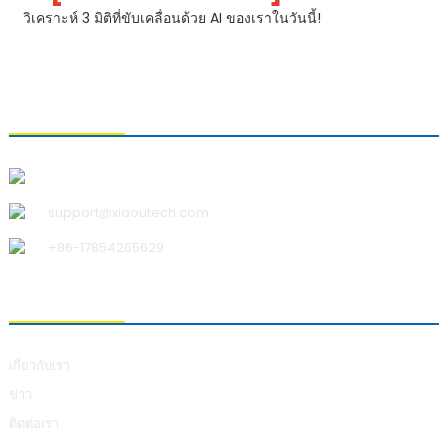
วิเคราะห์ 3 มิติที่ขับเคลื่อนด้วย AI ของเราในวันนี้!
ติดต่อเรา
บริษัท ชิงเต่า เสี่ยวอู เทคโนโลยี จำกัด
support@xiaoutech.com
+86-17854265629
เกี่ยวกับเรา
เกี่ยวกับเรา
ข่าว
ติดต่อเรา